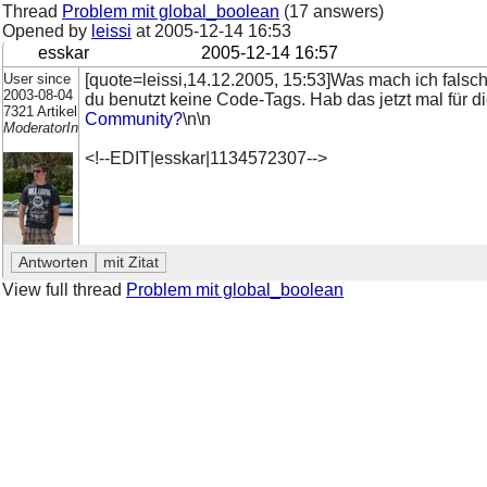
Thread
Problem mit global_boolean
(17 answers)
Opened by
leissi
at
2005-12-14 16:53
esskar
2005-12-14 16:57
User since
[quote=leissi,14.12.2005, 15:53]Was mach ich falsc
2003-08-04
du benutzt keine Code-Tags. Hab das jetzt mal für 
7321 Artikel
Community?
\n\n
ModeratorIn
<!--EDIT|esskar|1134572307-->
View full thread
Problem mit global_boolean