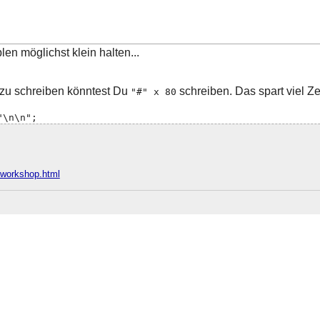
en möglichst klein halten...
 zu schreiben könntest Du
schreiben. Das spart viel Zei
"#" x 80
"\n\n";
e/workshop.html