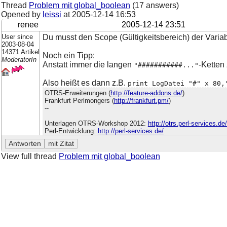
Thread
Problem mit global_boolean
(17 answers)
Opened by
leissi
at
2005-12-14 16:53
renee
2005-12-14 23:51
User since
Du musst den Scope (Gültigkeitsbereich) der Variabl
2003-08-04
14371 Artikel
Noch ein Tipp:
ModeratorIn
Anstatt immer die langen
-Ketten
"###########..."
Also heißt es dann z.B.
print LogDatei "#" x 80,
OTRS-Erweiterungen (
http://feature-addons.de/
)
Frankfurt Perlmongers (
http://frankfurt.pm/
)
--
Unterlagen OTRS-Workshop 2012:
http://otrs.perl-services.d
Perl-Entwicklung:
http://perl-services.de/
View full thread
Problem mit global_boolean