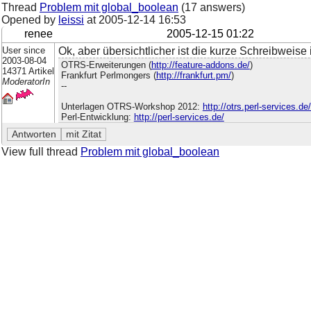
Thread
Problem mit global_boolean
(17 answers)
Opened by
leissi
at
2005-12-14 16:53
renee
2005-12-15 01:22
User since
Ok, aber übersichtlicher ist die kurze Schreibweise 
2003-08-04
OTRS-Erweiterungen (
http://feature-addons.de/
)
14371 Artikel
Frankfurt Perlmongers (
http://frankfurt.pm/
)
ModeratorIn
--
Unterlagen OTRS-Workshop 2012:
http://otrs.perl-services.d
Perl-Entwicklung:
http://perl-services.de/
View full thread
Problem mit global_boolean