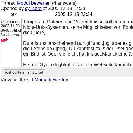
Thread
Modul bewerten
(4 answers)
Opened by
sy_core
at
2005-12-18 17:33
ptk
2005-12-18 22:34
User since
Temporäre Dateien und Verzeichnisse sollten nur mit 
2003-11-28
Nicht-Unix-Systemen, keine Möglichkeiten von Explo
3645 Artikel
die Quere).
ModeratorIn
Du erlaubst anscheinend nur .gif und .jpg, aber es 
die Extension (.jpeg). Du könntest, falls der User das
ein Bild ist. Oder vielleicht hat Image::Magick eine 
PS: der Syntaxhighlighter auf der Webseite kommt mi
View full thread
Modul bewerten