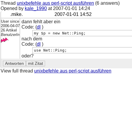
Thread
unixbefehle aus perl-script ausführen
(6 answers)
Opened by
kale_1990
at
2007-01-01 14:24
.mike.
2007-01-01 14:52
User since
dann fehlt aber ein
2006-04-07
Code: (
dl
)
26 Artikel
my $p = new Net::Ping;
BenutzerIn
nach dem
Code: (
dl
)
use Net::Ping;
oder?
View full thread
unixbefehle aus perl-script ausführen