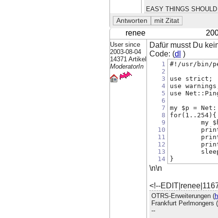
EASY THINGS SHOULD 
renee
200
User since
Dafür musst Du kei
2003-08-04
Code: (
dl
)
14371 Artikel
1
#!/usr/bin/p
ModeratorIn
2
3
use strict;
4
use warnings
5
use Net::Pin
6
7
my $p = Net:
8
for(1..254){
9
        my $
10
        prin
11
        prin
12
        prin
13
        slee
14
}
\n\n
<!--EDIT|renee|116
OTRS-Erweiterungen (
h
Frankfurt Perlmongers (
--