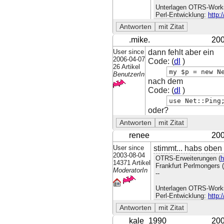
Unterlagen OTRS-Work
Perl-Entwicklung:
http:
.mike.
200
User since
dann fehlt aber ein
2006-04-07
Code: (
dl
)
26 Artikel
my $p = new N
BenutzerIn
nach dem
Code: (
dl
)
use Net::Ping
oder?
renee
200
User since
stimmt... habs oben 
2003-08-04
OTRS-Erweiterungen (
h
14371 Artikel
Frankfurt Perlmongers (
ModeratorIn
--
Unterlagen OTRS-Work
Perl-Entwicklung:
http:
kale_1990
200