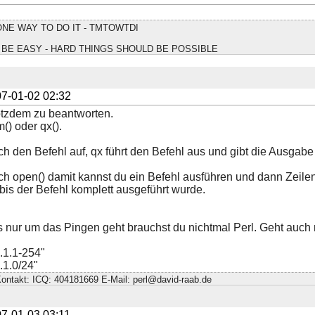
NE WAY TO DO IT - TMTOWTDI
BE EASY - HARD THINGS SHOULD BE POSSIBLE
7-01-02 02:32
otzdem zu beantworten.
() oder qx().
lich den Befehl auf, qx führt den Befehl aus und gibt die Ausgab
h open() damit kannst du ein Befehl ausführen und dann Zeil
 bis der Befehl komplett ausgeführt wurde.
nur um das Pingen geht brauchst du nichtmal Perl. Geht auch 
.1.1-254"
.1.0/24"
 Kontakt: ICQ: 404181669 E-Mail: perl@david-raab.de
7-01-03 03:11