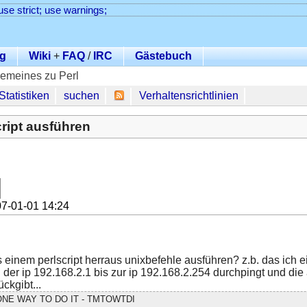
use strict; use warnings;
g
Wiki
+
FAQ
/
IRC
Gästebuch
gemeines zu Perl
Statistiken
suchen
Verhaltensrichtlinien
cript ausführen
7-01-01 14:24
einem perlscript herraus unixbefehle ausführen? z.b. das ich ei
n der ip 192.168.2.1 bis zur ip 192.168.2.254 durchpingt und die 
ckgibt...
NE WAY TO DO IT - TMTOWTDI