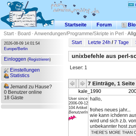
Startseite
Forum
Blo
Start
·
Board
·
Anwendungen/Programme/Skripte in Perl
·
All
Start
Letzte 24h
/
7 Tage
2026-08-09 14:01:54
Europe/Berlin
unixbefehle aus perl-s
Einloggen
(
Registrieren
)
Leser: 1
Einstellungen
Statistics
7 Einträge, 1 Seite
Jemand zu Hause?
kale_1990
200
0 Benutzer online
18 Gäste
User since
hallo,
2006-09-12
104 Artikel
frohes neues jahr...
BenutzerIn
wie kann ichdenn aus 
wird und sich z.b. vo
unbekannter host zurü
THERE'S MORE THAN O