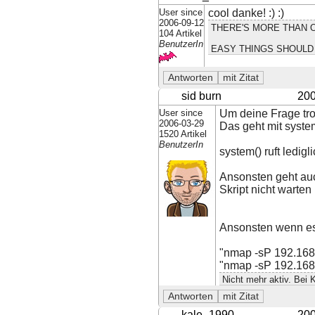
User since
cool danke! :) :)
2006-09-12
THERE'S MORE THAN O
104 Artikel
BenutzerIn
EASY THINGS SHOULD 
sid burn
200
User since
Um deine Frage tr
2006-03-29
Das geht mit system
1520 Artikel
BenutzerIn
system() ruft ledig
Ansonsten geht auc
Skript nicht warten
Ansonsten wenn es 
"nmap -sP 192.168
"nmap -sP 192.168
Nicht mehr aktiv. Bei
kale_1990
200