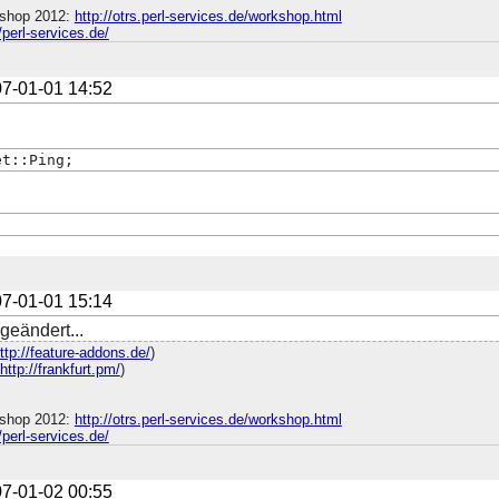
shop 2012:
http://otrs.perl-services.de/workshop.html
//perl-services.de/
7-01-01 14:52
et::Ping;
;
7-01-01 15:14
geändert...
ttp://feature-addons.de/
)
http://frankfurt.pm/
)
shop 2012:
http://otrs.perl-services.de/workshop.html
//perl-services.de/
7-01-02 00:55