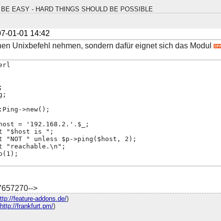
BE EASY - HARD THINGS SHOULD BE POSSIBLE
7-01-01 14:42
nen Unixbefehl nehmen, sondern dafür eignet sich das Modul
erl
;
g;
:Ping->new();
host = '192.168.2.'.$_;
t "$host is ";
t "NOT " unless $p->ping($host, 2);
t "reachable.\n";
p(1);
7657270-->
ttp://feature-addons.de/
)
http://frankfurt.pm/
)