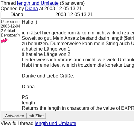
Thread
length und Umlaute
(5 answers)
Opened by
Diana
at
2003-12-05 13:21
Diana
2003-12-05 13:21
User since
Hallo :)
2003-12-04
2 Artikel
ich rätsel hier gerade rum & komm nicht wirklich zu e
BenutzerIn
Soweit so gut. Mein Ansatz bestand darin length($str
zu benutzen. Dummerweise kann mein String auch Um
a hat eine Länge von 1
ä hat eine Länge von 2
Leider weiss ich Voraus auch nicht, wie viele Umlaut
Habt ihr eine Idee, wie ich trotzdem die korrekte L
Danke und Liebe Grüße,
Diana
PS:
length
Returns the length in characters of the value of EXP
View full thread
length und Umlaute