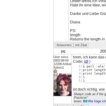
Leider weiss ich Vora
Habt ihr eine Idee, 
Danke und Liebe Grü
Diana
PS:
length
Returns the length in
pq
200
User since
hmm, ich kann das n
2003-08-04
Code: (
dl
)
12209 Artikel
1
$ perl -wle'
Admin1
2
print length
3
print length
4
1
5
1
ist doch richtig. wi
Always code as if the 
Practices"
lesen:
Wie frage ic