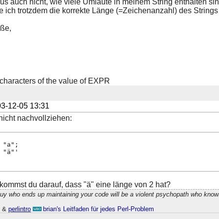
us auch nicht, wie viele Umlaute in meinem String enthalten sin
wie ich trotzdem die korrekte Länge (=Zeichenanzahl) des Strin
ße,
 characters of the value of EXPR
3-12-05 13:31
icht nachvollziehen:
 "a";
 "ä"'
e kommst du darauf, dass "ä" eine länge von 2 hat?
guy who ends up maintaining your code will be a violent psychopath who know
h
&
perlintro
brian's Leitfaden für jedes Perl-Problem