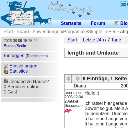
Startseite
Forum
Blo
Start
·
Board
·
Anwendungen/Programme/Skripte in Perl
·
All
Start
Letzte 24h
/
7 Tage
2026-08-06 15:25:22
Europe/Berlin
length und Umlaute
Einloggen
(
Registrieren
)
Einstellungen
Statistics
6 Einträge, 1 Seite
Jemand zu Hause?
Diana
200
0 Benutzer online
1 Gast
User since
Hallo :)
2003-12-04
2 Artikel
ich rätsel hier gerad
BenutzerIn
Soweit so gut. Mein A
zu benutzen. Dummerw
a hat eine Länge von
ä hat eine Länge von