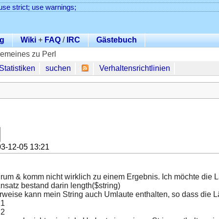
use strict; use warnings;
g
Wiki
+
FAQ
/
IRC
Gästebuch
gemeines zu Perl
Statistiken
suchen
Verhaltensrichtlinien
3-12-05 13:21
e rum & komm nicht wirklich zu einem Ergebnis. Ich möchte die Lä
nsatz bestand darin length($string)
eise kann mein String auch Umlaute enthalten, so dass die L
 1
 2