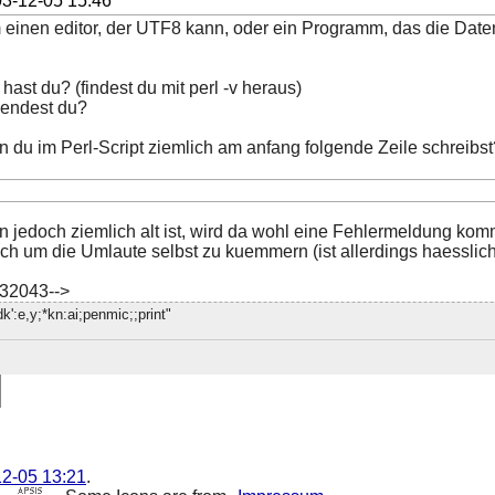
3-12-05 15:46
m einen editor, der UTF8 kann, oder ein Programm, das die Daten
ast du? (findest du mit perl -v heraus)
wendest du?
 du im Perl-Script ziemlich am anfang folgende Zeile schreibst
n jedoch ziemlich alt ist, wird da wohl eine Fehlermeldung komme
ch um die Umlaute selbst zu kuemmern (ist allerdings haesslich
632043-->
.dk':e,y;*kn:ai;penmic;;print"
2-05 13:21
.