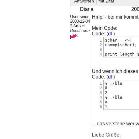
Diana
200
User since
Hmpf - bei mir kommt
2003-12-04
2 Artikel
Mein Code:
BenutzerIn
Code: (
dl
)
1
$char = <>;
2
chomp($char);
3
4
print length 
Und wenn ich dieses
Code: (
dl
)
1
% ./bla
2
ä
3
2
4
% ./bla
5
a
6
1
... das verstehe wer wil
Liebe Grüße,