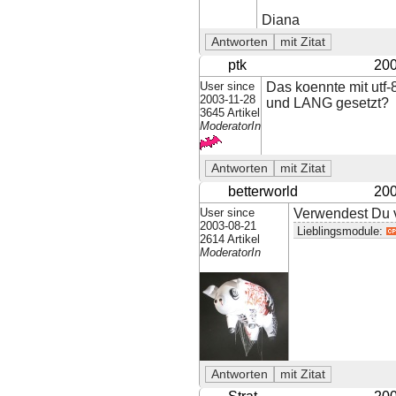
Diana
ptk
200
User since
Das koennte mit utf
2003-11-28
und LANG gesetzt?
3645 Artikel
ModeratorIn
betterworld
200
User since
Verwendest Du vi
2003-08-21
Lieblingsmodule:
2614 Artikel
ModeratorIn