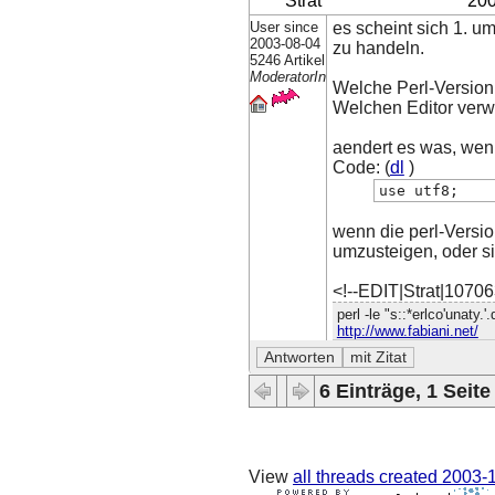
Strat
200
User since
es scheint sich 1. u
2003-08-04
zu handeln.
5246 Artikel
ModeratorIn
Welche Perl-Version h
Welchen Editor ver
aendert es was, wenn
Code: (
dl
)
use utf8;
wenn die perl-Versio
umzusteigen, oder si
<!--EDIT|Strat|1070
perl -le "s::*erlco'unaty.'
http://www.fabiani.net/
6 Einträge, 1 Seite
View
all threads created
2003-1