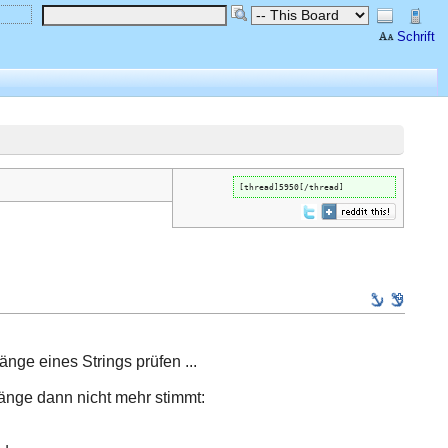
Schrift
[thread]5950[/thread]
nge eines Strings prüfen ...
änge dann nicht mehr stimmt: