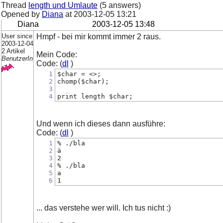
Thread
length und Umlaute
(5 answers)
Opened by
Diana
at
2003-12-05 13:21
Diana
2003-12-05 13:48
User since
Hmpf - bei mir kommt immer 2 raus.
2003-12-04
2 Artikel
Mein Code:
BenutzerIn
Code: (
dl
)
1
$char = <>;
2
chomp($char);
3
4
print length $char;
Und wenn ich dieses dann ausführe:
Code: (
dl
)
1
% ./bla
2
ä
3
2
4
% ./bla
5
a
6
1
... das verstehe wer will. Ich tus nicht :)