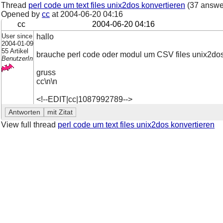
Thread
perl code um text files unix2dos konvertieren
(37 answe
Opened by
cc
at
2004-06-20 04:16
cc
2004-06-20 04:16
User since
hallo
2004-01-09
55 Artikel
brauche perl code oder modul um CSV files unix2dos
BenutzerIn
gruss
cc\n\n
<!--EDIT|cc|1087992789-->
View full thread
perl code um text files unix2dos konvertieren