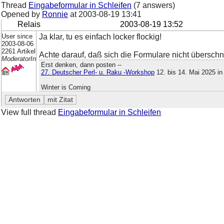
Thread
Eingabeformular in Schleifen
(7 answers)
Opened by
Ronnie
at
2003-08-19 13:41
Relais
2003-08-19 13:52
User since
Ja klar, tu es einfach locker flockig!
2003-08-06
2261 Artikel
Achte darauf, daß sich die Formulare nicht übersch
ModeratorIn
Erst denken, dann posten --
27. Deutscher Perl- u. Raku -Workshop
12. bis 14. Mai 2025 i
Winter is Coming
View full thread
Eingabeformular in Schleifen