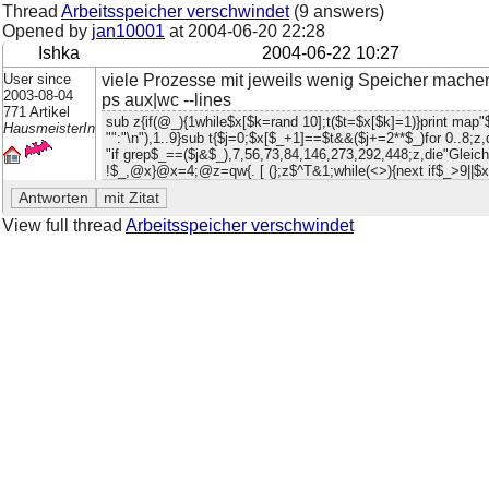
Thread
Arbeitsspeicher verschwindet
(9 answers)
Opened by
jan10001
at
2004-06-20 22:28
Ishka
2004-06-22 10:27
User since
viele Prozesse mit jeweils wenig Speicher mache
2003-08-04
ps aux|wc --lines
771 Artikel
sub z{if(@_){1while$x[$k=rand 10];t($t=$x[$k]=1)}print map
HausmeisterIn
"":"\n"),1..9}sub t{$j=0;$x[$_+1]==$t&&($j+=2**$_)for 0..8;z
"if grep$_==($j&$_),7,56,73,84,146,273,292,448;z,die"Glei
!$_,@x}@x=4;@z=qw{. [ (};z$^T&1;while(<>){next if$_>9||$x[
View full thread
Arbeitsspeicher verschwindet