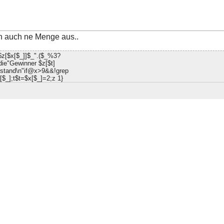
n auch ne Menge aus..
"$z[$x[$_]]$_".($_%3?
,die"Gewinner $z[$t]
chstand\n"if@x>9&&!grep
$_];t$t=$x[$_]=2;z 1}