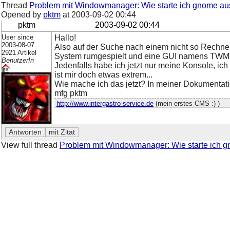
Thread
Problem mit Windowmanager: Wie starte ich gnome au
Opened by
pktm
at
2003-09-02 00:44
pktm
2003-09-02 00:44
User since
Hallo!
2003-08-07
Also auf der Suche nach einem nicht so Rechne
2921 Artikel
System rumgespielt und eine GUI namens TWM (k
BenutzerIn
Jedenfalls habe ich jetzt nur meine Konsole, i
ist mir doch etwas extrem...
Wie mache ich das jetzt? In meiner Dokumentati
mfg pktm
http://www.intergastro-service.de
(mein erstes CMS :) )
View full thread
Problem mit Windowmanager: Wie starte ich 