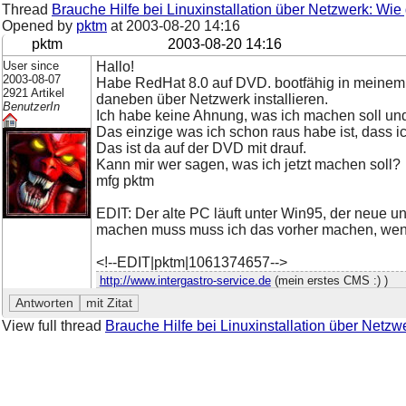
Thread
Brauche Hilfe bei Linuxinstallation über Netzwerk: Wie
Opened by
pktm
at
2003-08-20 14:16
pktm
2003-08-20 14:16
User since
Hallo!
2003-08-07
Habe RedHat 8.0 auf DVD. bootfähig in meinem
2921 Artikel
daneben über Netzwerk installieren.
BenutzerIn
Ich habe keine Ahnung, was ich machen soll und
Das einzige was ich schon raus habe ist, dass 
Das ist da auf der DVD mit drauf.
Kann mir wer sagen, was ich jetzt machen soll?
mfg pktm
EDIT: Der alte PC läuft unter Win95, der neue u
machen muss muss ich das vorher machen, wenn 
<!--EDIT|pktm|1061374657-->
http://www.intergastro-service.de
(mein erstes CMS :) )
View full thread
Brauche Hilfe bei Linuxinstallation über Netzw