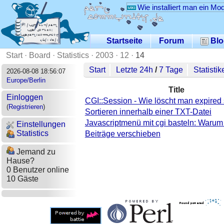
Wie installiert man ein Mo
Startseite
Forum
Blo
Start
·
Board
·
Statistics
·
2003
·
12
·
14
Start
Letzte 24h
/
7 Tage
Statistik
2026-08-08 18:56:07
Europe/Berlin
Title
Einloggen
CGI::Session - Wie löscht man expired
(
Registrieren
)
Sortieren innerhalb einer TXT-Datei
Javascriptmenü mit cgi basteln: Warum 
Einstellungen
Statistics
Beiträge verschieben
Jemand zu
Hause?
0 Benutzer online
10 Gäste