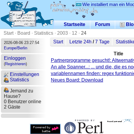
Wie installiert man ein Mo
Startseite
Forum
Blo
Start
·
Board
·
Statistics
·
2003
·
12
·
24
Start
Letzte 24h
/
7 Tage
Statistik
2026-08-06 23:27:54
Europe/Berlin
Title
Einloggen
Partnerprogramme gesucht!: Altwernativ
(
Registrieren
)
An alle Spanner...: ... und die, die es 
variablennamen finden: regex funktionie
Einstellungen
Statistics
Neues Board: Download
Jemand zu
Hause?
0 Benutzer online
2 Gäste