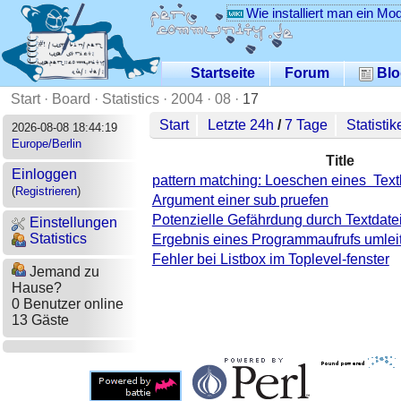
Wie installiert man ein Mo
Startseite
Forum
Blo
Start
·
Board
·
Statistics
·
2004
·
08
·
17
Start
Letzte 24h
/
7 Tage
Statistik
2026-08-08 18:44:19
Europe/Berlin
Title
Einloggen
pattern matching: Loeschen eines Text
(
Registrieren
)
Argument einer sub pruefen
Potenzielle Gefährdung durch Textdate
Einstellungen
Statistics
Ergebnis eines Programmaufrufs umlei
Fehler bei Listbox im Toplevel-fenster
Jemand zu
Hause?
0 Benutzer online
13 Gäste