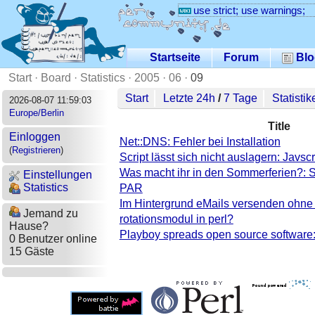
use strict; use warnings;
Startseite
Forum
Blo
Start
·
Board
·
Statistics
·
2005
·
06
·
09
Start
Letzte 24h
/
7 Tage
Statistik
2026-08-07 11:59:03
Europe/Berlin
Title
Einloggen
Net::DNS: Fehler bei Installation
(
Registrieren
)
Script lässt sich nicht auslagern: Javscr
Was macht ihr in den Sommerferien?: 
Einstellungen
Statistics
PAR
Im Hintergrund eMails versenden ohne d
Jemand zu
rotationsmodul in perl?
Hause?
Playboy spreads open source software: I
0 Benutzer online
15 Gäste