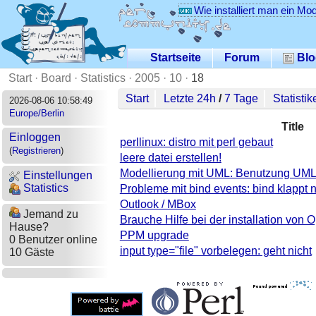
Wie installiert man ein Mo
Startseite
Forum
Blo
Start
·
Board
·
Statistics
·
2005
·
10
·
18
Start
Letzte 24h
/
7 Tage
Statistik
2026-08-06 10:58:49
Europe/Berlin
Title
Einloggen
perllinux: distro mit perl gebaut
(
Registrieren
)
leere datei erstellen!
Modellierung mit UML: Benutzung UM
Einstellungen
Statistics
Probleme mit bind events: bind klappt n
Outlook / MBox
Jemand zu
Brauche Hilfe bei der installation vo
Hause?
PPM upgrade
0 Benutzer online
input type="file" vorbelegen: geht nicht
10 Gäste