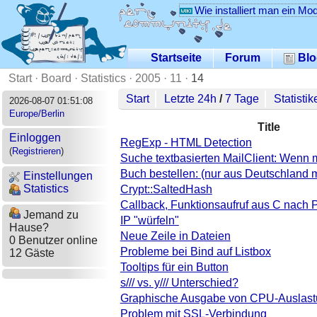
Wie installiert man ein Mo
Startseite
Forum
Blo
Start
·
Board
·
Statistics
·
2005
·
11
·
14
Start
Letzte 24h
/
7 Tage
Statistik
2026-08-07 01:51:08
Europe/Berlin
Title
Einloggen
RegExp - HTML Detection
(
Registrieren
)
Suche textbasierten MailClient: Wenn 
Buch bestellen: (nur aus Deutschland 
Einstellungen
Statistics
Crypt::SaltedHash
Callback, Funktionsaufruf aus C nach P
Jemand zu
IP "würfeln"
Hause?
Neue Zeile in Dateien
0 Benutzer online
Probleme bei Bind auf Listbox
12 Gäste
Tooltips für ein Button
s/// vs. y/// Unterschied?
Graphische Ausgabe von CPU-Auslas
Problem mit SSL-Verbindung