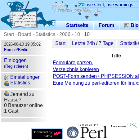
use strict; use warnings;
Startseite
Forum
Blo
Start
·
Board
·
Statistics
·
2006
·
10
·
10
Start
Letzte 24h
/
7 Tage
Statistik
2026-08-10 19:05:02
Europe/Berlin
Title
Einloggen
Formulare parsen.
(
Registrieren
)
Verzeichnis kopieren
POST-Form senden+ PHPSESSION als A
Einstellungen
Statistics
Eure Meinung zu perl-editoren für linux:
Jemand zu
Hause?
0 Benutzer online
1 Gast