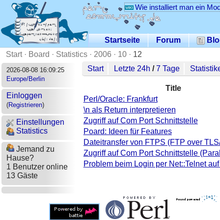
Wie installiert man ein Mo
Startseite
Forum
Blo
Start
·
Board
·
Statistics
·
2006
·
10
·
12
Start
Letzte 24h
/
7 Tage
Statistik
2026-08-08 16:09:25
Europe/Berlin
Title
Einloggen
Perl/Oracle: Frankfurt
(
Registrieren
)
\n als Return interpretieren
Zugriff auf Com Port Schnittstelle
Einstellungen
Statistics
Poard: Ideen für Features
Dateitransfer von FTPS (FTP over TLS
Jemand zu
Zugriff auf Com Port Schnittstelle (Paral
Hause?
Problem beim Login per Net::Telnet auf
1 Benutzer online
13 Gäste