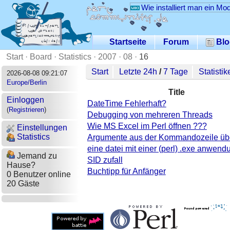
Wie installiert man ein Mo
Startseite
Forum
Blo
Start
·
Board
·
Statistics
·
2007
·
08
·
16
Start
Letzte 24h
/
7 Tage
Statistik
2026-08-08 09:21:07
Europe/Berlin
Title
Einloggen
DateTime Fehlerhaft?
(
Registrieren
)
Debugging von mehreren Threads
Wie MS Excel im Perl öffnen ???
Einstellungen
Statistics
Argumente aus der Kommandozeile ü
eine datei mit einer (perl) .exe anwend
Jemand zu
SID zufall
Hause?
Buchtipp für Anfänger
0 Benutzer online
20 Gäste