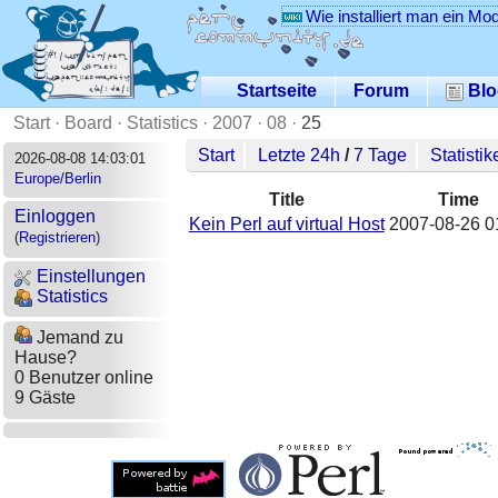
Wie installiert man ein Mo
Startseite
Forum
Blo
Start
·
Board
·
Statistics
·
2007
·
08
·
25
Start
Letzte 24h
/
7 Tage
Statistik
2026-08-08 14:03:01
Europe/Berlin
Title
Time
Einloggen
Kein Perl auf virtual Host
2007-08-26 0
(
Registrieren
)
Einstellungen
Statistics
Jemand zu
Hause?
0 Benutzer online
9 Gäste