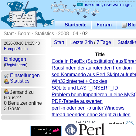
use strict; use warnings;
Startseite
Forum
Blo
Start
·
Board
·
Statistics
·
2008
·
04
·
02
Start
Letzte 24h
/
7 Tage
Statistik
2026-08-10 14:25:48
Europe/Berlin
Title
Einloggen
Code in RegEx (Substitution) ausführe
(
Registrieren
)
Rausfinden der aufrufenden Funktion
sed-Kommando aus Perl-Skript aufrufe
Einstellungen
Statistics
Win32::Internet + Cookies
SQLite und LAST_INSERT_ID
Jemand zu
Problem beim Importieren in eine My
Hause?
PDF-Tabelle auswerten
0 Benutzer online
perl -n oder perl -p unter Windows
3 Gäste
thread beenden ohne Script zu killen