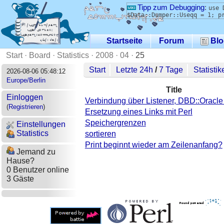
Tipp zum Debugging
:
use 
$Data::Dumper::Useqq = 1; p
Startseite
Forum
Blo
Start
·
Board
·
Statistics
·
2008
·
04
·
25
Start
Letzte 24h
/
7 Tage
Statistik
2026-08-06 05:48:12
Europe/Berlin
Title
Einloggen
Verbindung über Listener, DBD::Oracle 
(
Registrieren
)
Ersetzung eines Links mit Perl
Speichergrenzen
Einstellungen
Statistics
sortieren
Print beginnt wieder am Zeilenanfang?
Jemand zu
Hause?
0 Benutzer online
3 Gäste