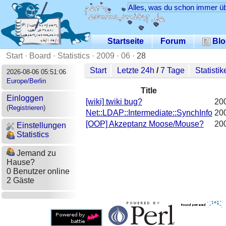
Alles, was du schon immer üb
Startseite
Forum
Blo
Start
·
Board
·
Statistics
·
2009
·
06
·
28
Start
Letzte 24h
/
7 Tage
Statistik
2026-08-06 05:51:06
Europe/Berlin
Title
Einloggen
[wiki] twiki bug?
20
(
Registrieren
)
Net::LDAP::Intermediate::SynchInfo
20
[OOP] Akzeptanz Moose/Mouse?
20
Einstellungen
Statistics
Jemand zu
Hause?
0 Benutzer online
2 Gäste