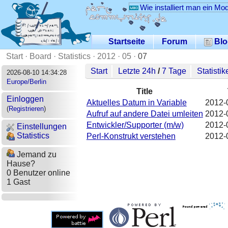
Wie installiert man ein Mo
Startseite
Forum
Blo
Start
·
Board
·
Statistics
·
2012
·
05
·
07
Start
Letzte 24h
/
7 Tage
Statistik
2026-08-10 14:34:28
Europe/Berlin
Title
Einloggen
Aktuelles Datum in Variable
2012-
(
Registrieren
)
Aufruf auf andere Datei umleiten
2012-
Entwickler/Supporter (m/w)
2012-
Einstellungen
Statistics
Perl-Konstrukt verstehen
2012-
Jemand zu
Hause?
0 Benutzer online
1 Gast