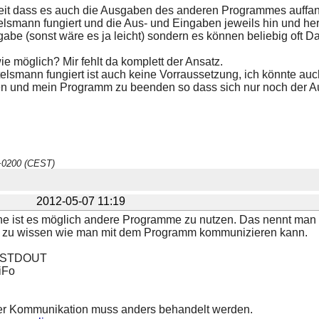
it dass es auch die Ausgaben des anderen Programmes auffang
elsmann fungiert und die Aus- und Eingaben jeweils hin und her 
gabe (sonst wäre es ja leicht) sondern es können beliebig oft D
wie möglich? Mir fehlt da komplett der Ansatz.
lsmann fungiert ist auch keine Vorraussetzung, ich könnte auch
 und mein Programm zu beenden so dass sich nur noch der Auf
 +0200 (CEST)
2012-05-07 11:19
he ist es möglich andere Programme zu nutzen. Das nennt man 
ig zu wissen wie man mit dem Programm kommunizieren kann.
/STDOUT
iFo
er Kommunikation muss anders behandelt werden.