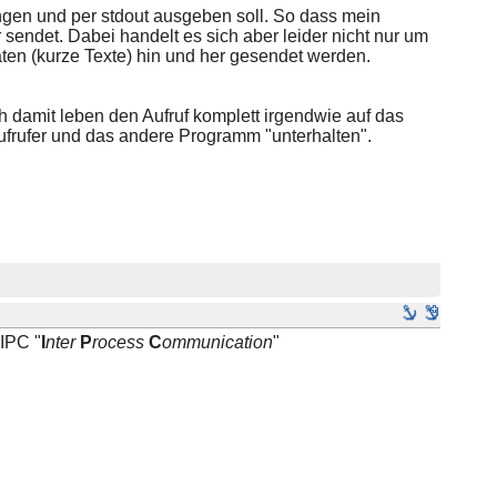
en und per stdout ausgeben soll. So dass mein
sendet. Dabei handelt es sich aber leider nicht nur um
aten (kurze Texte) hin und her gesendet werden.
 damit leben den Aufruf komplett irgendwie auf das
rufer und das andere Programm "unterhalten".
IPC "
I
nter
P
rocess
C
ommunication
"