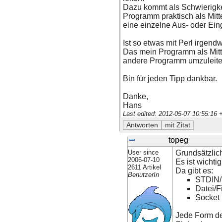
Dazu kommt als Schwierigke
Programm praktisch als Mitt
eine einzelne Aus- oder Ein
Ist so etwas mit Perl irgend
Das mein Programm als Mitte
andere Programm umzuleiten
Bin für jeden Tipp dankbar.
Danke,
Hans
Last edited: 2012-05-07 10:55:16
topeg
User since
Grundsätzlic
2006-07-10
Es ist wicht
2611 Artikel
Da gibt es:
BenutzerIn
STDIN
Datei/F
Socket
Jede Form d