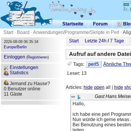
1; 
Startseite
Forum
Blo
Start
·
Board
·
Anwendungen/Programme/Skripte in Perl
·
All
Start
Letzte 24h
/
7 Tage
2026-08-08 06:35:34
Europe/Berlin
Aufruf auf andere Date
Einloggen
(
Registrieren
)
Tags:
perl5
Ähnliche Thr
Einstellungen
Statistics
Leser: 13
Jemand zu Hause?
Articles:
hide
open
all |
hide
sh
0 Benutzer online
11 Gäste
Gast Hans Meise
Hallo,
ich habe eine perl Programm
Nun würde ich gerne etwas 
Bei Benutzung eines bestim
leiten.