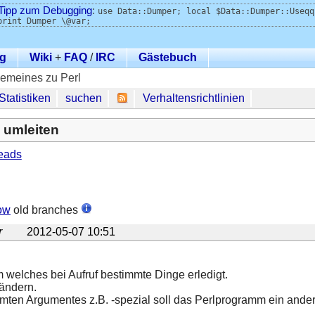
Tipp zum Debugging
:
use Data::Dumper; local $Data::Dumper::Useqq
print Dumper \@var;
g
Wiki
+
FAQ
/
IRC
Gästebuch
gemeines zu Perl
Statistiken
suchen
Verhaltensrichtlinien
i umleiten
eads
ow
old branches
r
2012-05-07 10:51
 welches bei Aufruf bestimmte Dinge erledigt.
ändern.
mten Argumentes z.B. -spezial soll das Perlprogramm ein ande