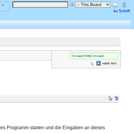
 =
Schrift
[thread]17396[/thread]
res Programm starten und die Eingaben an dieses