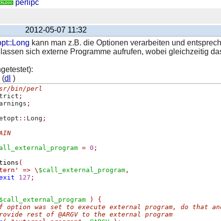
perlipc
2012-05-07 11:32
pt::Long
kann man z.B. die Optionen verarbeiten und entsprech
lassen sich externe Programme aufrufen, wobei gleichzeitig das
etestet):
 (
dl
)
sr/bin/perl
trict
;
arnings
;
etopt
::
Long
;
AIN
all_external_program
=
0
;
tions
(
tern'
=>
\
$call_external_program
,
exit
127
;
$call_external_program
)
{
f option was set to execute external program, do that an
rovide rest of @ARGV to the external program