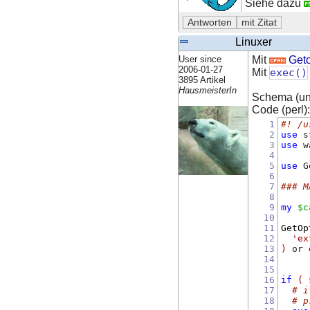
Siehe dazu
Linuxer
User since
Mit
Geto
2006-01-27
Mit
exec()
3895 Artikel
HausmeisterIn
Schema (ung
Code (perl):
1
#! /u
2
use
 s
3
use
 w
4
5
use
 G
6
7
### M
8
9
my
$c
10
11
GetOp
12
'ex
13
)
 or 
14
15
16
if
(
17
# i
18
# p