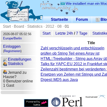
Wie installiert man ein Mo
Startseite
Forum
Blo
Start
·
Board
·
Statistics
·
2012
·
08
·
01
Start
Letzte 24h
/
7 Tage
Statistik
2026-08-07 05:02:56
Europe/Berlin
Title
Einloggen
Zahl verschlüsseln und entschlüsseln
(
Registrieren
)
prüfen ob String Teil eines Array ist
HTML::Treebuilder - String aus Array 
Einstellungen
Statistics
Talks für YAPC:EU 2012 in Frankfurt ste
Zeilenzahl bestimmen bei veränderten
Jemand zu
Ersetzen von Zeilen mit Strings und Za
Hause?
Digest::MD5 aus Java
0 Benutzer online
1 Gast