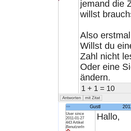
jemand die 
willst brauch
Also erstmal
Willst du ei
Zahl nicht le
Oder eine Si
ändern.
1 + 1 = 10
Gustl
201
User since
Hallo,
2011-01-27
443 Artikel
BenutzerIn