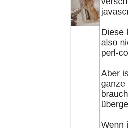
versch
javascr
Diese 
also n
perl-co
Aber is
ganze m
brauch
überg
Wenn i