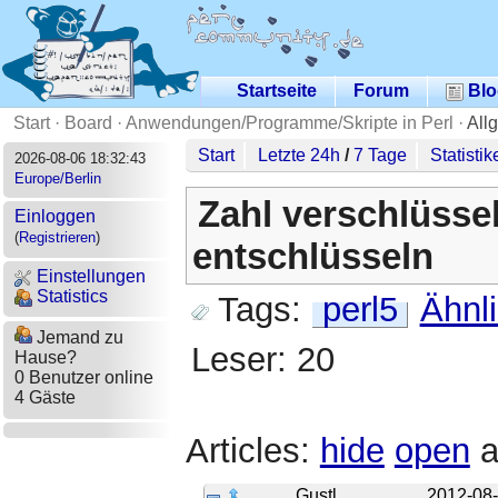
Startseite
Forum
Blo
Start
·
Board
·
Anwendungen/Programme/Skripte in Perl
·
All
Start
Letzte 24h
/
7 Tage
Statistik
2026-08-06 18:32:43
Europe/Berlin
Zahl verschlüsse
Einloggen
(
Registrieren
)
entschlüsseln
Einstellungen
Statistics
Tags:
perl5
Ähnl
Jemand zu
Leser: 20
Hause?
0 Benutzer online
4 Gäste
Articles:
hide
open
a
Gustl
2012-08-