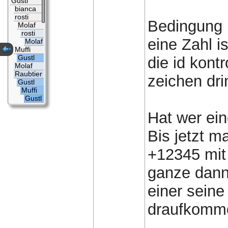
Gustl
bianca
rosti
Bedingung i
Molaf
rosti
eine Zahl i
Molaf
Muffi
Gustl
die id kontr
Molaf
Raubtier
zeichen dri
Gustl
Muffi
Gustl
Hat wer ein
Bis jetzt ma
+12345 mit 
ganze dann
einer seine 
draufkomm