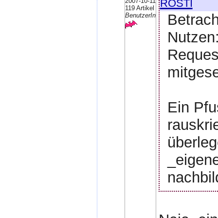
rosti
2007-10-11
119 Artikel
Betrach
BenutzerIn
Nutzen:
Request
mitgese
Ein Pfu
rauskri
überleg
_eigene
nachbil