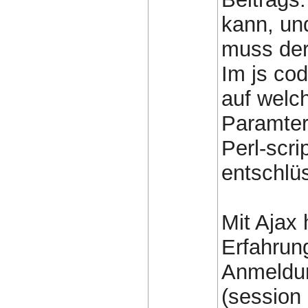
kann, un
muss der
Im js cod
auf welc
Paramter
Perl-scri
entschlüs
Mit Ajax 
Erfahrun
Anmeldun
(session