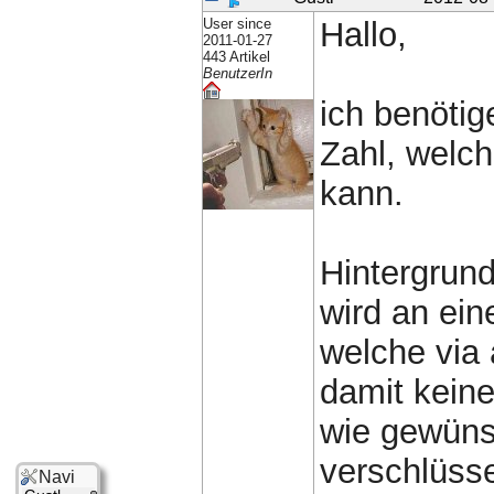
User since
Hallo,
2011-01-27
443 Artikel
BenutzerIn
ich benötig
Zahl, welch
kann.
Hintergrund:
wird an ein
welche via 
damit keine
wie gewüns
verschlüss
Navi