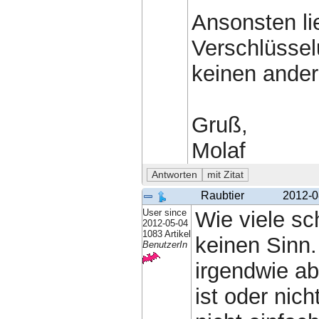
Ansonsten li
Verschlüssel
keinen ander
Gruß,
Molaf
Raubtier
2012-0
User since
Wie viele sc
2012-05-04
1083 Artikel
keinen Sinn.
BenutzerIn
irgendwie ab
ist oder nic