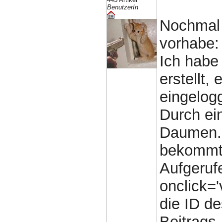
BenutzerIn
Nochmal 
vorhabe:
Ich habe
erstellt,
eingelog
Durch ei
Daumen. 
bekommt 
Aufgeruf
onclick='
die ID de
Beitrags.