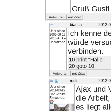
Gruß Gustl
bianca
2012-0
User since
Ich kenne de
2009-09-13
7016 Artikel
würde versuc
BenutzerIn
verbinden.
10 print "Hallo"
20 goto 10
rosti
2012-0
User since
Ajax und V
2011-03-19
3823 Artikel
die Arbeit
BenutzerIn
es liegt a