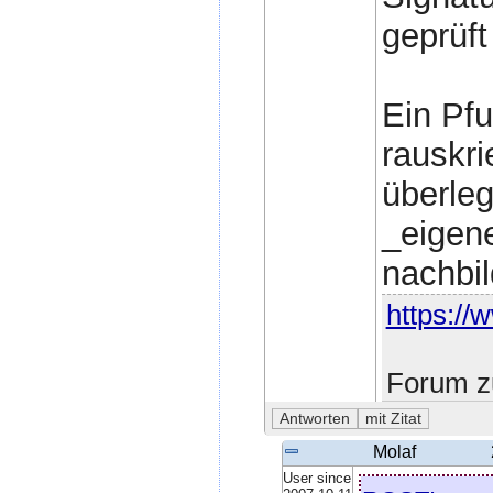
geprüft
Ein Pfu
rauskri
überleg
_eigen
nachbi
https://
Forum z
Molaf
User since