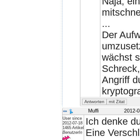
Naja, ei
mitschne
...
Der Aufw
umzusetz
wächst s
Schreck,
Angriff d
kryptogr
Muffi
2012-0
User since
Ich denke d
2012-07-18
1465 Artikel
Eine Verschl
BenutzerIn