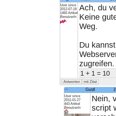
User since
Ach, du ve
2012-07-18
1465 Artikel
Keine gut
BenutzerIn
Weg.
Du kannst
Webserver
zugreifen.
1 + 1 = 10
Gustl
2
User since
Nein, 
2011-01-27
443 Artikel
script 
BenutzerIn