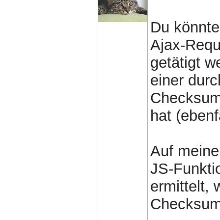
Du könnte
Ajax-Requ
getätigt w
einer durc
Checksumm
hat (ebenf
Auf meiner
JS-Funktio
ermittelt,
Checksum