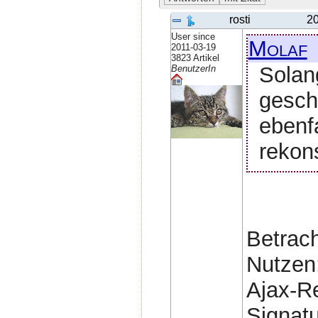
rosti
20
User since
Molaf
2011-03-19
3823 Artikel
Solan
BenutzerIn
gesch
ebenf
rekons
Betrac
Nutzen
Ajax-R
Signatu