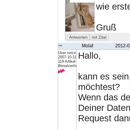
wie erst
Gruß
Molaf
2012-0
User since
Hallo,
2007-10-11
119 Artikel
BenutzerIn
kann es sein
möchtest?
Wenn das der 
Deiner Daten
Request dan