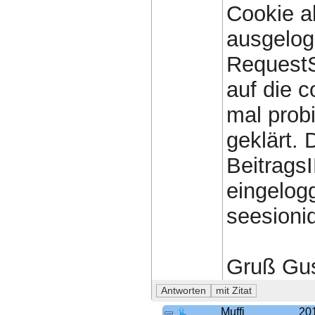
Cookie ab
ausgelogg
RequestS
auf die c
mal prob
geklärt. 
BeitragsI
eingelog
seesionid
Gruß Gus
Muffi
20