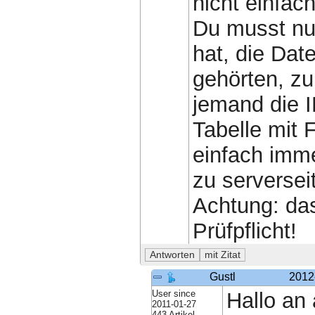
nicht einfac
Du musst nur
hat, die Dat
gehörten, zu
jemand die I
Tabelle mit 
einfach imme
zu serversei
Achtung: das
Prüfpflicht!
Gustl
2012
User since
Hallo an 
2011-01-27
443 Artikel