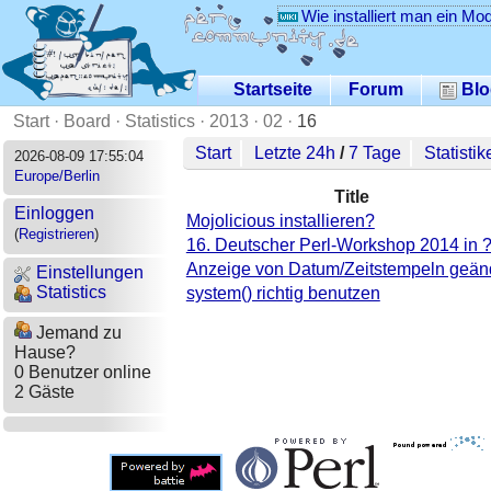
Wie installiert man ein Mo
Startseite
Forum
Blo
Start
·
Board
·
Statistics
·
2013
·
02
·
16
Start
Letzte 24h
/
7 Tage
Statistik
2026-08-09 17:55:04
Europe/Berlin
Title
Einloggen
Mojolicious installieren?
(
Registrieren
)
16. Deutscher Perl-Workshop 2014 in 
Anzeige von Datum/Zeitstempeln geän
Einstellungen
Statistics
system() richtig benutzen
Jemand zu
Hause?
0 Benutzer online
2 Gäste