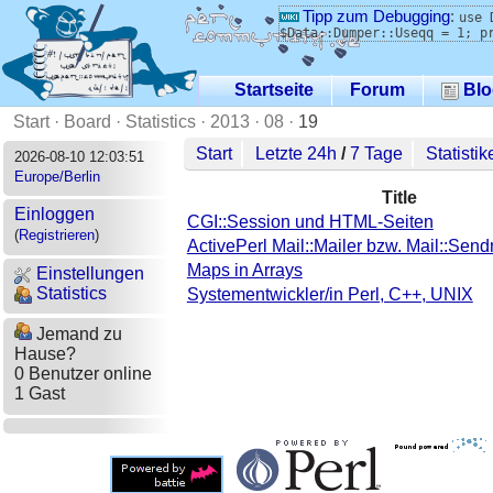
Tipp zum Debugging
:
use 
$Data::Dumper::Useqq = 1; p
Startseite
Forum
Blo
Start
·
Board
·
Statistics
·
2013
·
08
·
19
Start
Letzte 24h
/
7 Tage
Statistik
2026-08-10 12:03:51
Europe/Berlin
Title
Einloggen
CGI::Session und HTML-Seiten
(
Registrieren
)
ActivePerl Mail::Mailer bzw. Mail::Sendm
Maps in Arrays
Einstellungen
Statistics
Systementwickler/in Perl, C++, UNIX
Jemand zu
Hause?
0 Benutzer online
1 Gast