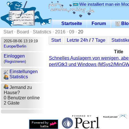
Wie installiert man ein Mo
Startseite
Forum
Blo
Start
·
Board
·
Statistics
·
2016
·
09
·
20
Start
Letzte 24h
/
7 Tage
Statistik
2026-08-06 13:19:19
Europe/Berlin
Title
Einloggen
Schnelles Auslagern von wenigen, abe
(
Registrieren
)
perl/Gtk3 und Windows (MSys2/MinG
Einstellungen
Statistics
Jemand zu
Hause?
0 Benutzer online
2 Gäste