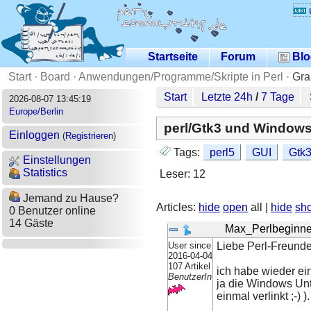
Startseite
Forum
Blo
Start
·
Board
·
Anwendungen/Programme/Skripte in Perl
·
Gra
Start
Letzte 24h
/
7 Tage
2026-08-07 13:45:19
Europe/Berlin
perl/Gtk3 und Window
Einloggen
(
Registrieren
)
Tags:
perl5
GUI
Gtk
Einstellungen
Statistics
Leser: 12
Jemand zu Hause?
Articles:
hide
open
all |
hide
sh
0 Benutzer online
14 Gäste
Max_Perlbeginne
User since
Liebe Perl-Freunde
2016-04-04
107 Artikel
ich habe wieder ei
BenutzerIn
ja die Windows Unt
einmal verlinkt ;-) ).