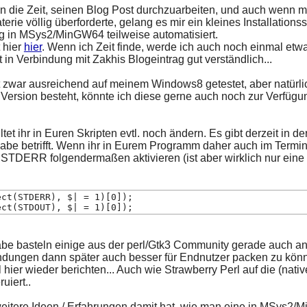
un die Zeit, seinen Blog Post durchzuarbeiten, und auch wenn m
erie völlig überforderte, gelang es mir ein kleines Installations
ng in MSys2/MinGW64 teilweise automatisiert.
t hier
hier
. Wenn ich Zeit finde, werde ich auch noch einmal etwa
t in Verbindung mit Zakhis Blogeintrag gut verständlich...
t zwar ausreichend auf meinem Windows8 getestet, aber natürlic
ersion besteht, könnte ich diese gerne auch noch zur Verfügun
lltet ihr in Euren Skripten evtl. noch ändern. Es gibt derzeit in
abe betrifft. Wenn ihr in Eurem Programm daher auch im Termina
TDERR folgendermaßen aktivieren (ist aber wirklich nur eine
ect(STDERR), $| = 1)[0]);
ect(STDOUT), $| = 1)[0]);
abe basteln einige aus der perl/Gtk3 Community gerade auch an e
ndungen dann später auch besser für Endnutzer packen zu könn
 hier wieder berichten... Auch wie Strawberry Perl auf die (na
uiert..
eitere Ideen / Erfahrungen damit hat, wie man eine in MSys2