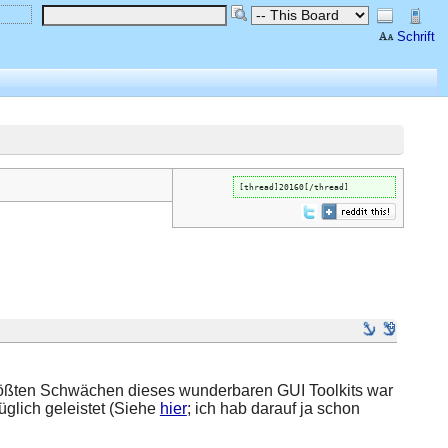
Schrift
[thread]20160[/thread]
größten Schwächen dieses wunderbaren GUI Toolkits war
glich geleistet (Siehe
hier
; ich hab darauf ja schon