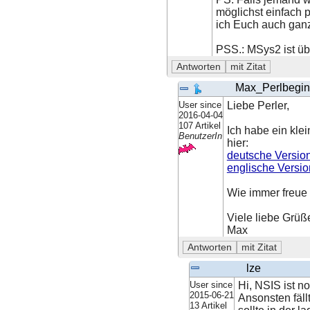
möglichst einfach 
ich Euch auch ganz 
PSS.: MSys2 ist ü
Max_Perlbegin
User since
Liebe Perler,
2016-04-04
107 Artikel
Ich habe ein klei
BenutzerIn
hier:
deutsche Versio
englische Versio
Wie immer freue 
Viele liebe Grüß
Max
lze
User since
Hi, NSIS ist n
2015-06-21
Ansonsten fäll
13 Artikel