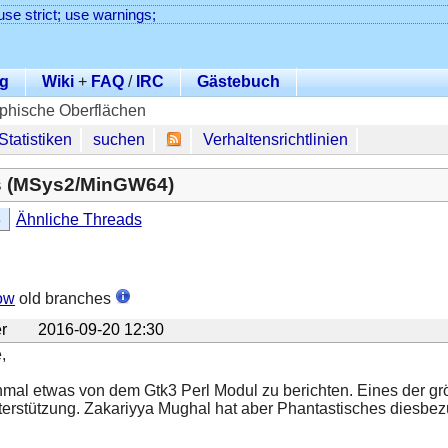
use strict; use warnings;
g
Wiki
+
FAQ
/
IRC
Gästebuch
phische Oberflächen
Statistiken
suchen
Verhaltensrichtlinien
s (MSys2/MinGW64)
3
Ähnliche Threads
ow
old branches
r
2016-09-20 12:30
,
nmal etwas von dem Gtk3 Perl Modul zu berichten. Eines der 
erstützung. Zakariyya Mughal hat aber Phantastisches diesbezü