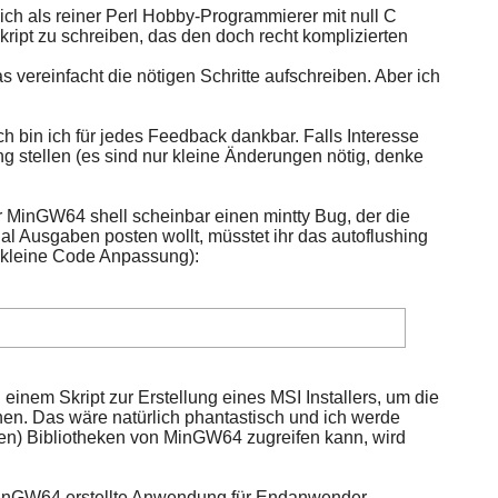
ich als reiner Perl Hobby-Programmierer mit null C
skript zu schreiben, das den doch recht komplizierten
s vereinfacht die nötigen Schritte aufschreiben. Aber ich
h bin ich für jedes Feedback dankbar. Falls Interesse
g stellen (es sind nur kleine Änderungen nötig, denke
 der MinGW64 shell scheinbar einen mintty Bug, der die
l Ausgaben posten wollt, müsstet ihr das autoflushing
 kleine Code Anpassung):
inem Skript zur Erstellung eines MSI Installers, um die
en. Das wäre natürlich phantastisch und ich werde
tiven) Bibliotheken von MinGW64 zugreifen kann, wird
/MinGW64 erstellte Anwendung für Endanwender