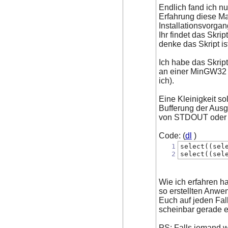
Endlich fand ich n
Erfahrung diese Mat
Installationsvorga
Ihr findet das Skrip
denke das Skript is
Ich habe das Skrip
an einer MinGW32 V
ich).
Eine Kleinigkeit so
Bufferung der Ausg
von STDOUT oder S
Code: (
dl
)
1
select((sel
2
select((sel
Wie ich erfahren h
so erstellten Anwe
Euch auf jeden Fall
scheinbar gerade er
PS: Falls jemand w