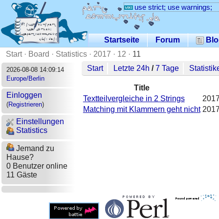
use strict; use warnings;
Startseite
Forum
Blo
Start
·
Board
·
Statistics
·
2017
·
12
·
11
Start
Letzte 24h
/
7 Tage
Statistik
2026-08-08 14:09:14
Europe/Berlin
Title
Einloggen
Textteilvergleiche in 2 Strings
2017
(
Registrieren
)
Matching mit Klammern geht nicht
2017
Einstellungen
Statistics
Jemand zu
Hause?
0 Benutzer online
11 Gäste