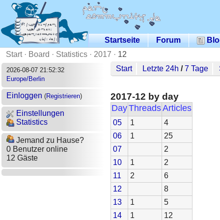
Startseite
Forum
Blo
Start
·
Board
·
Statistics
·
2017
·
12
Start
Letzte 24h
/
7 Tage
2026-08-07 21:52:32
Europe/Berlin
2017-12 by day
Einloggen
(
Registrieren
)
Day
Threads
Articles
Einstellungen
Statistics
05
1
4
06
1
25
Jemand zu Hause?
07
2
0 Benutzer online
12 Gäste
10
1
2
11
2
6
12
8
13
1
5
14
1
12