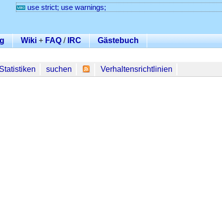
use strict; use warnings;
g
Wiki
+
FAQ
/
IRC
Gästebuch
Statistiken
suchen
Verhaltensrichtlinien