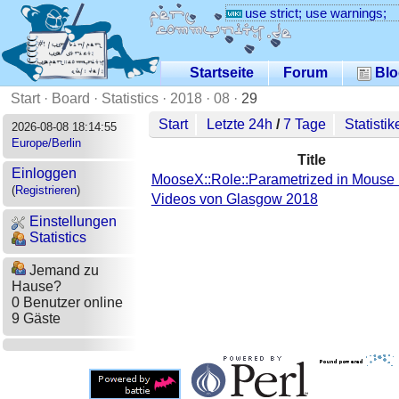
use strict; use warnings;
Startseite
Forum
Blo
Start
·
Board
·
Statistics
·
2018
·
08
·
29
Start
Letzte 24h
/
7 Tage
Statistik
2026-08-08 18:14:55
Europe/Berlin
Title
Einloggen
MooseX::Role::Parametrized in Mouse
(
Registrieren
)
Videos von Glasgow 2018
Einstellungen
Statistics
Jemand zu
Hause?
0 Benutzer online
9 Gäste