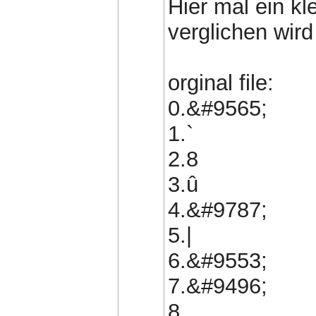
Hier mal ein kl
verglichen wird
orginal file:
0.&#9565;
1.`
2.8
3.û
4.&#9787;
5.|
6.&#9553;
7.&#9496;
8.