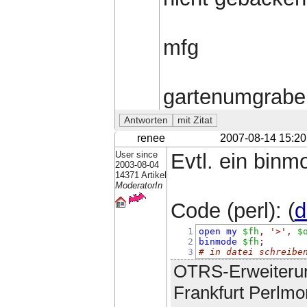
mfg
gartenumgrabe
renee
2007-08-14 15:20
User since
Evtl. ein bin
2003-08-04
14371 Artikel
ModeratorIn
Code (perl): (
d
1
open
my
$fh
,
'>'
,
$
2
binmode
$fh
;
3
# in datei schreibe
OTRS-Erweiteru
Frankfurt Perlmo