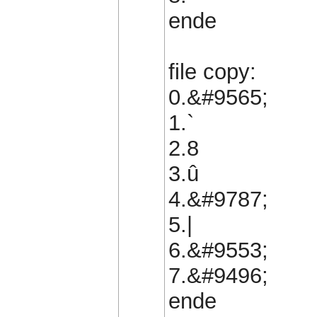
ende
file copy:
0.&#9565;
1.`
2.8
3.û
4.&#9787;
5.|
6.&#9553;
7.&#9496;
ende