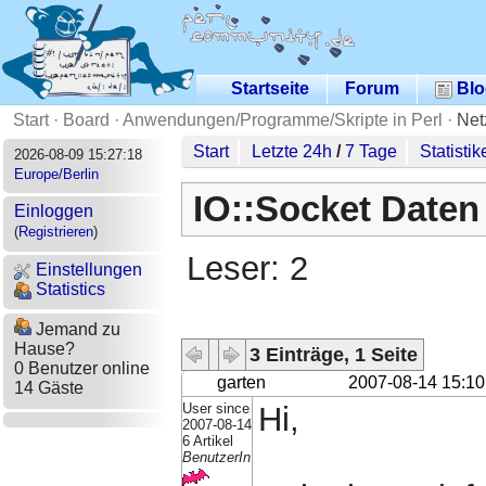
Startseite
Forum
Blo
Start
·
Board
·
Anwendungen/Programme/Skripte in Perl
·
Net
Start
Letzte 24h
/
7 Tage
Statistik
2026-08-09 15:27:18
Europe/Berlin
IO::Socket Daten 
Einloggen
(
Registrieren
)
Leser: 2
Einstellungen
Statistics
Jemand zu
Hause?
3 Einträge, 1 Seite
0 Benutzer online
garten
2007-08-14 15:10
14 Gäste
User since
Hi,
2007-08-14
6 Artikel
BenutzerIn