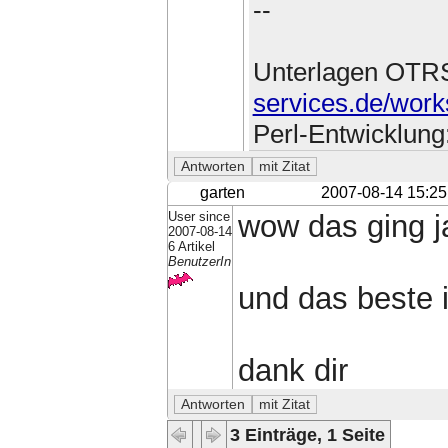
--
Unterlagen OTR
services.de/work
Perl-Entwicklung
garten
2007-08-14 15:25
User since
wow das ging ja
2007-08-14
6 Artikel
BenutzerIn
und das beste i
dank dir
3 Einträge, 1 Seite