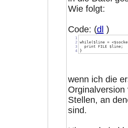
Wie folgt:
Code: (
dl
)
1
2
while($line = <$socke
3
  print FILE $line;
4
}
wenn ich die er
Orginalversion 
Stellen, an den
sind.