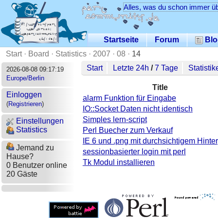
Alles, was du schon immer üb
Startseite
Forum
Blo
Start
·
Board
·
Statistics
·
2007
·
08
·
14
Start
Letzte 24h
/
7 Tage
Statistik
2026-08-08 09:17:19
Europe/Berlin
Title
Einloggen
alarm Funktion für Eingabe
(
Registrieren
)
IO::Socket Daten nicht identisch
Simples lern-script
Einstellungen
Statistics
Perl Buecher zum Verkauf
IE 6 und .png mit durchsichtigem Hinte
Jemand zu
sessionbasierter login mit perl
Hause?
Tk Modul installieren
0 Benutzer online
20 Gäste