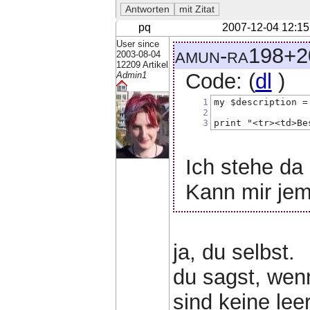
pq
2007-12-04 12:15
User since
amun-ra198+20
2003-08-04
12209 Artikel
Code: (
dl
)
Admin1
1
my $description =
2
3
print "<tr><td>Be
Ich stehe da
Kann mir jem
ja, du selbst.
du sagst, wenn
sind keine lee