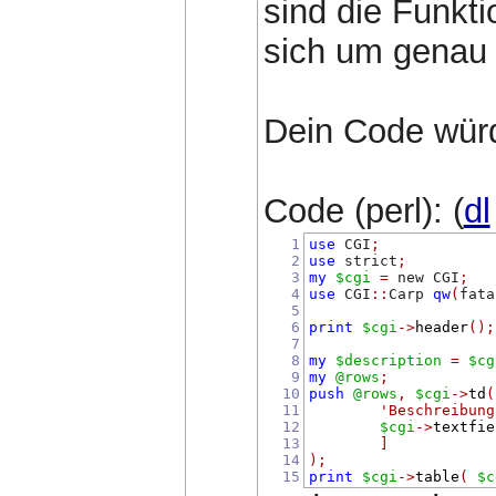
sind die Funkt
sich um genau
Dein Code wür
Code (perl): (
dl
1
use
 CGI
;
2
use
 strict
;
3
my
$cgi
=
 new CGI
;
4
use
 CGI
::
Carp 
qw
(
fata
5
6
print
$cgi
->
header
();
7
8
my
$description
=
$cg
9
my
@rows
;
10
push
@rows
,
$cgi
->
td
(
11
'Beschreibung
12
$cgi
->
textfie
13
]
14
);
15
print
$cgi
->
table
(
$c