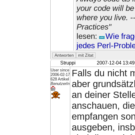
your code will b
where you live. 
Practices"
lesen:
Wie frag
jedes Perl-Prob
Struppi
2007-12-04 13:49
User since
Falls du nicht 
2006-02-17
628 Artikel
aber grundsätzl
BenutzerIn
an deiner Stel
anschauen, die
empfangen son
ausgeben, insb