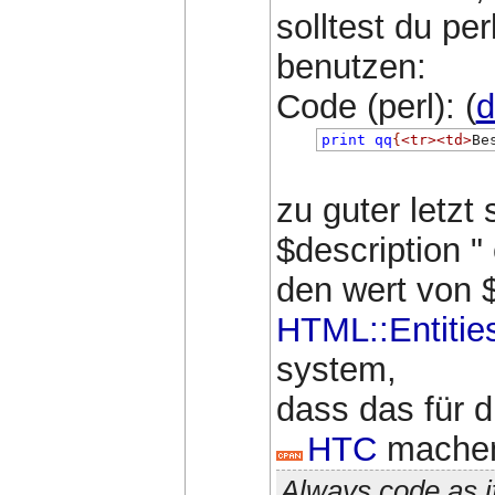
solltest du pe
benutzen:
Code (perl): (
d
print
qq
{
<tr><td>
Be
zu guter letzt
$description "
den wert von 
HTML::Entitie
system,
dass das für d
HTC
machen 
Always code as i