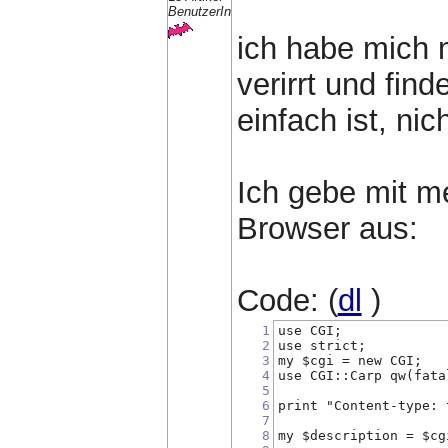
BenutzerIn
ich habe mich 
verirrt und fin
einfach ist, nich
Ich gebe mit m
Browser aus:
Code: (
dl
)
1
use CGI;
2
use strict;
3
my $cgi = new CGI;
4
use CGI::Carp qw(fata
5
6
print "Content-type: 
7
8
my $description = $cg