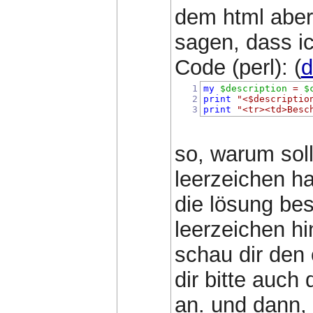
dem html aber
sagen, dass ic
Code (perl): (
d
1
my
$description
=
$
2
print
"<$descriptio
3
print
"<tr><td>Besc
so, warum soll
leerzeichen ha
die lösung bes
leerzeichen h
schau dir den
dir bitte auch
an. und dann,