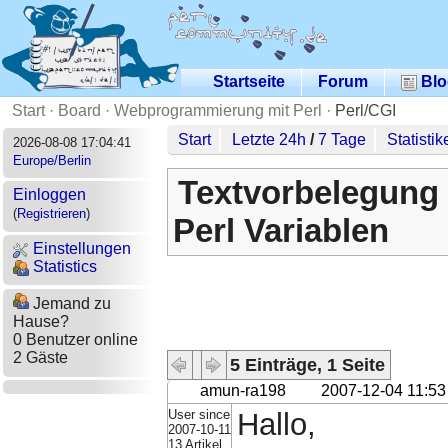
Startseite
Forum
Blo
Start
·
Board
·
Webprogrammierung mit Perl
·
Perl/CGI
Start
Letzte 24h
/
7 Tage
Statistik
2026-08-08 17:04:41
Europe/Berlin
Textvorbelegung 
Einloggen
(
Registrieren
)
Perl Variablen
Einstellungen
Statistics
Jemand zu
Hause?
0 Benutzer online
2 Gäste
5 Einträge, 1 Seite
amun-ra198
2007-12-04 11:53
User since
Hallo,
2007-10-11
13 Artikel