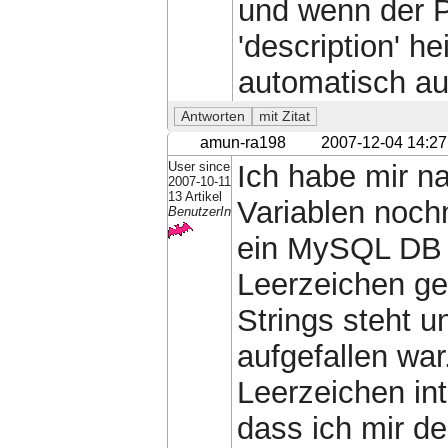
und wenn der P
'description' he
automatisch au
amun-ra198
2007-12-04 14:27
User since
Ich habe mir n
2007-10-11
13 Artikel
Variablen noch
BenutzerIn
ein MySQL DB E
Leerzeichen g
Strings steht u
aufgefallen war
Leerzeichen int
dass ich mir de