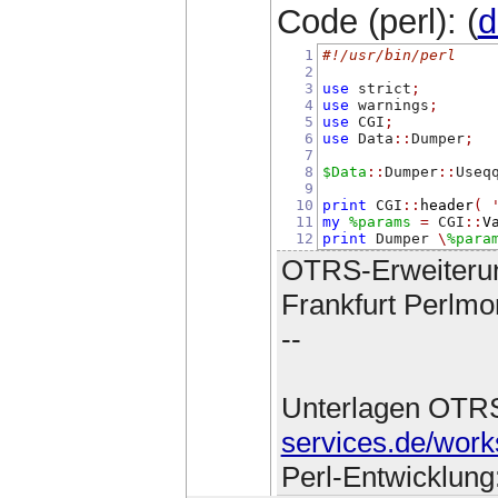
Code (perl): (
d
1
#!/usr/bin/perl
2
3
use
 strict
;
4
use
 warnings
;
5
use
 CGI
;
6
use
 Data
::
Dumper
;
7
8
$Data
::
Dumper
::
Useq
9
10
print
 CGI
::
header
(
11
my
%params
=
 CGI
::
V
12
print
 Dumper 
\
%para
OTRS-Erweiteru
Frankfurt Perlmo
--
Unterlagen OTR
services.de/work
Perl-Entwicklung