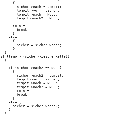
		    {
		      sicher->nach = tempit;
		      tempit->vor = sicher;
		      tempit->nach = NULL;
		      tempit->nach2 = NULL;
		    rein = 1;
		      break;
		    }
		  else
		    {
		      sicher = sicher->nach;
		    }
		}
  if (temp > (sicher->zeichenkette))
		{
		  if (sicher->nach2 == NULL)
		    {
		      sicher->nach2 = tempit;
		      tempit->vor = sicher;
		      tempit->nach = NULL;
		      tempit->nach2 = NULL;
		      rein = 1;
		      break;
		    }
		  else {
		    sicher = sicher->nach2;
		  }
		}