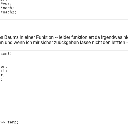
 *vor;
 *nach;
 *nach2;
 Baums in einer Funktion -- leider funktioniert da irgendwas n
en und wenn ich mir sicher zuückgeben lasse nicht den letzten - 
esen()
;
her;
pit;
st;
0;
)
 >> temp;