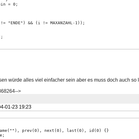
ein = 0;
 != "ENDE") && (i != MAXANZAHL-1));
t;
assen würde alles viel einfacher sein aber es muss doch auch so 
868264-->
4-01-23 19:23
ame(""), prev(0), next(0), last(0), id(0) {}
e;