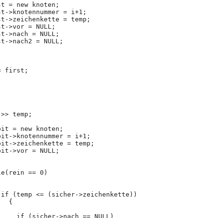
st = new knoten;
st->knotennummer = i+1;
rst->zeichenkette = temp;
st->vor = NULL;
st->nach = NULL;
st->nach2 = NULL;
= first;
 >> temp;
pit = new knoten;
mpit->knotennummer = i+1;
mpit->zeichenkette = temp;
pit->vor = NULL;
le(rein == 0)
  if (temp <= (sicher->zeichenkette))
		{
		  if (sicher->nach == NULL)