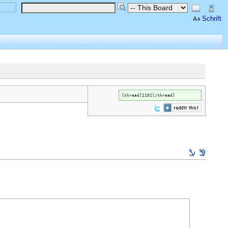
Schrift
[thread]1101[/thread]