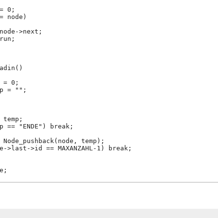
= 0;
= node)
node->next;
run;
adin()
 = 0;
p = "";
 temp;
p == "ENDE") break;
 Node_pushback(node, temp);
e->last->id == MAXANZAHL-1) break;
e;