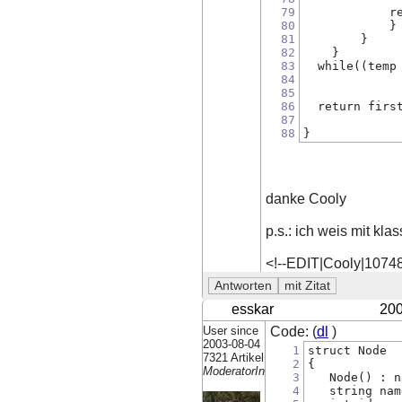
79
            r
80
	    }
81
	}
82
    }
83
  while((temp
84
85
86
  return firs
87
88
}
danke Cooly
p.s.: ich weis mit kl
<!--EDIT|Cooly|1074
esskar
200
User since
Code: (
dl
)
2003-08-04
1
struct Node
7321 Artikel
2
{
ModeratorIn
3
   Node() : n
4
   string nam