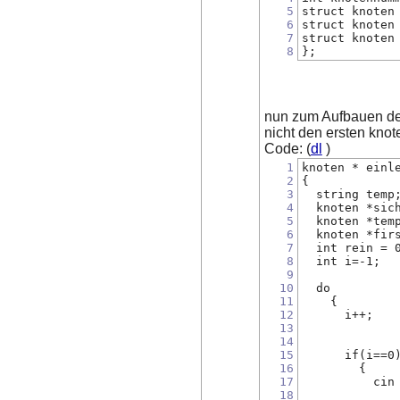
5
struct knoten
6
struct knoten
7
struct knoten
8
};
nun zum Aufbauen des
nicht den ersten knot
Code: (
dl
)
1
knoten * einl
2
{
3
  string temp
4
  knoten *sic
5
  knoten *tem
6
  knoten *fir
7
  int rein = 
8
  int i=-1;
9
10
  do
11
    {
12
      i++;
13
14
15
      if(i==0
16
	{
17
	  cin
18