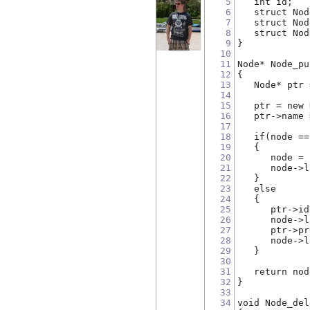
5
   int id;
6
   struct Nod
7
   struct Nod
8
   struct Nod
9
}
10
11
Node* Node_pu
12
{
13
   Node* ptr 
14
15
   ptr = new 
16
   ptr->name 
17
18
   if(node ==
19
   {
20
      node = 
21
      node->l
22
   }
23
   else
24
   {
25
      ptr->id
26
      node->l
27
      ptr->pr
28
      node->l
29
   }  
30
31
   return nod
32
}
33
34
void Node_del