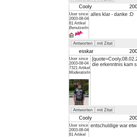
Cooly
200
User since
alles klar - danke :D
2003-08-04
81 Artikel
BenutzerIn
esskar
200
User since
[quote=Cooly,08.02.2
2003-08-04
die erkenntnis kam sp
7321 Artikel
ModeratorIn
Cooly
200
User since
entschuldige war etwa
2003-08-04
81 Artikel