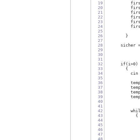
19
	  fir
20
	  fir
21
	  fi
22
	  fir
23
	  fir
24
	  fir
25
26
	}
27
28
      sicher 
29
30
31
32
      if(i>0)
33
	{
34
	  cin
35
36
	  tem
37
	  te
38
	  te
39
	  tem
40
41
42
	  whi
43
	    {
44
45
	    
46
47
48