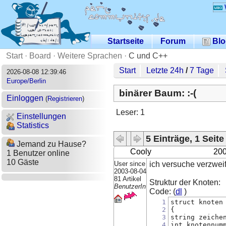
Startseite
Forum
Blo
Start
·
Board
·
Weitere Sprachen
·
C und C++
Start
Letzte 24h
/
7 Tage
2026-08-08 12:39:46
Europe/Berlin
binärer Baum: :-(
Einloggen
(
Registrieren
)
Leser: 1
Einstellungen
Statistics
5 Einträge, 1 Seite
Jemand zu Hause?
Cooly
200
1 Benutzer online
10 Gäste
User since
ich versuche verzwei
2003-08-04
81 Artikel
Struktur der Knoten:
BenutzerIn
Code: (
dl
)
1
struct knoten
2
{
3
string zeiche
4
int knotennum