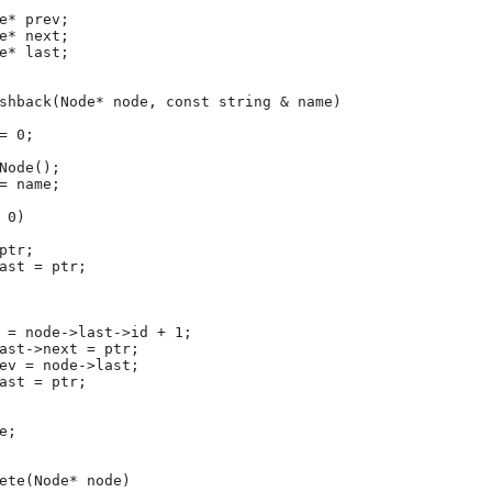
e* prev;
e* next;
e* last;
shback(Node* node, const string & name)
= 0;
Node();
= name;
 0)
ptr;
ast = ptr;
 = node->last->id + 1;
ast->next = ptr;
ev = node->last;
ast = ptr;
e;
ete(Node* node)