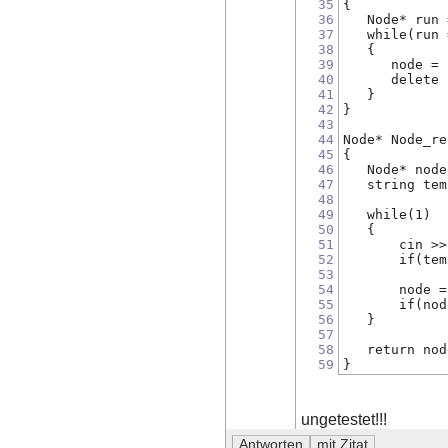
35
{
36
   Node* run 
37
   while(run 
38
   {
39
      node = 
40
      delete 
41
   }
42
}
43
44
Node* Node_re
45
{
46
   Node* node
47
   string tem
48
49
   while(1)
50
   {
51
       cin >>
52
       if(tem
53
54
       node =
55
       if(nod
56
   }
57
58
   return nod
59
}
ungetestet!!!