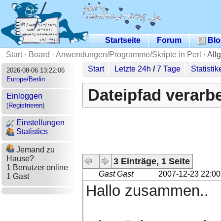
Startseite
Forum
Blo
Start
·
Board
·
Anwendungen/Programme/Skripte in Perl
·
All
Start
Letzte 24h
/
7 Tage
Statistik
2026-08-06 13:22:06
Europe/Berlin
Dateipfad verarbe
Einloggen
(
Registrieren
)
Einstellungen
Statistics
Jemand zu
Hause?
3 Einträge, 1 Seite
1 Benutzer online
Gast Gast
2007-12-23 22:00
1 Gast
Hallo zusammen..