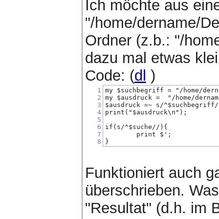
Ich möchte aus eine
"/home/dername/Des
Ordner (z.b.: "/ho
dazu mal etwas kle
Code: (
dl
)
1
my $suchbegriff = "/home/dern
2
my $ausdruck =  "/home/dernam
3
$ausdruck =~ s/^$suchbegriff/
4
print("$ausdruck\n");
5
6
if(s/^$suche//){
7
	print $';
8
}
Funktioniert auch g
überschrieben. Was 
"Resultat" (d.h. im 