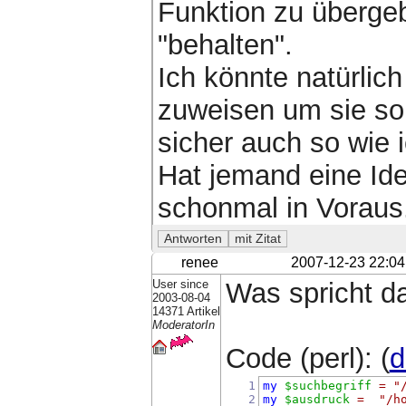
Funktion zu überge
"behalten".
Ich könnte natürlic
zuweisen um sie so 
sicher auch so wie 
Hat jemand eine Id
schonmal in Voraus.
renee
2007-12-23 22:04
User since
Was spricht d
2003-08-04
14371 Artikel
ModeratorIn
Code (perl): (
d
1
my
$suchbegriff
=
"
2
my
$ausdruck
=
"/h