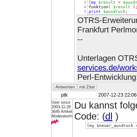
3
(
my
$result
=
$ausd
4
funktion
(
$result
)
5
print
$ausdruck
;
OTRS-Erweiteru
Frankfurt Perlmo
--
Unterlagen OTR
services.de/work
Perl-Entwicklung
ptk
2007-12-23 22:06
User since
Du kannst folg
2003-11-28
3645 Artikel
Code: (
dl
)
ModeratorIn
(my $neuer_ausdruck 