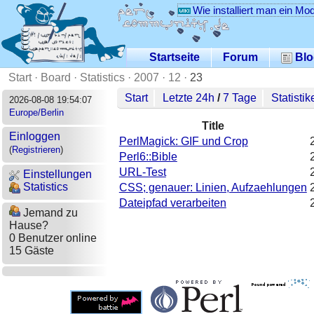
Wie installiert man ein Mo
Startseite
Forum
Blo
Start
·
Board
·
Statistics
·
2007
·
12
·
23
Start
Letzte 24h
/
7 Tage
Statistik
2026-08-08 19:54:07
Europe/Berlin
Title
Einloggen
PerlMagick: GIF und Crop
(
Registrieren
)
Perl6::Bible
URL-Test
Einstellungen
Statistics
CSS; genauer: Linien, Aufzaehlungen
Dateipfad verarbeiten
Jemand zu
Hause?
0 Benutzer online
15 Gäste