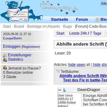
All
Startseite
Forum
Blo
Start
·
Board
·
Beiträge im Abseits
·
Bugs
·
[Forum] Code-Box:
Start
Letzte 24h
/
7 Tage
2026-08-06 11:37:16
Europe/Berlin
Abhilfe andere Schrift
Einloggen
(
Registrieren
)
Leser: 29
Einstellungen
Statistics
Articles:
hide
open
all |
hide
sh
Jemand zu Hause?
Teilbäume:
0 Benutzer online
Abhilfe andere Schrift (W
3 Gäste
Test des Fix in battie-T
GwenDragon
User since
Einzige Abhil
2005-01-17
Schriftart Co
14950 Artikel
bei Schriften f
Admin1