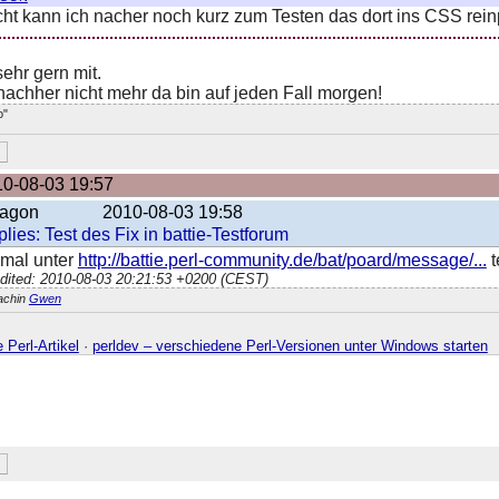
icht kann ich nacher noch kurz zum Testen das dort ins CSS rei
sehr gern mit.
 nachher nicht mehr da bin auf jeden Fall morgen!
o"
0-08-03 19:57
agon
2010-08-03 19:58
lies: Test des Fix in battie-Testforum
 mal unter
http://battie.perl-community.de/bat/poard/message/...
t
edited: 2010-08-03 20:21:53 +0200 (CEST)
achin
Gwen
 Perl-Artikel
·
perldev – verschiedene Perl-Versionen unter Windows starten