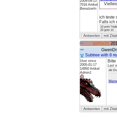
2009-09-13
Vielle
7016 Artikel
BenutzerIn
ich teste 
Falls ich
10 print "Hall
20 goto 10
gelöscht
201
GwenDr
Subtree with 8 rep
User since
Bitte
2005-01-17
Last 
14950 Artikel
die Dr
Admin1
Meine