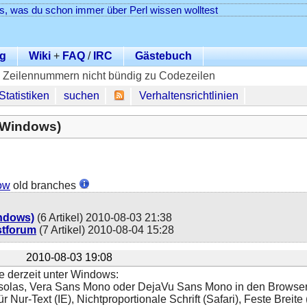
es, was du schon immer über Perl wissen wolltest
g
Wiki
+
FAQ
/
IRC
Gästebuch
 Zeilennummern nicht bündig zu Codezeilen
Statistiken
suchen
Verhaltensrichtlinien
 (Windows)
ow
old branches
indows)
(6 Artikel)
2010-08-03 21:38
estforum
(7 Artikel)
2010-08-04 15:28
2010-08-03 19:08
fe derzeit unter Windows:
nsolas, Vera Sans Mono oder DejaVu Sans Mono in den Browser
ür Nur-Text (IE), Nichtproportionale Schrift (Safari), Feste Breite 