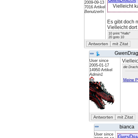
GwenDragon
2009-09-13
Vielleicht 
7016 Artikel
BenutzerIn
Es gibt doch n
Vielleicht dor
10 print "Hallo"
20 goto 10
GwenDra
User since
Viellei
2005-01-17
die Drach
14950 Artikel
Admin1
Meine Pe
bianca
User since
GwenDra