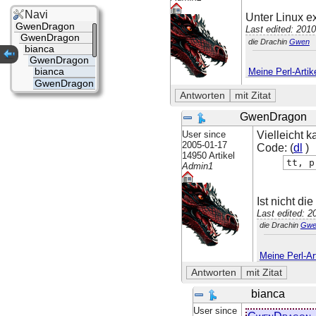
Navi
Unter Linux ex
GwenDragon
Last edited: 201
GwenDragon
die Drachin
Gwen
bianca
GwenDragon
bianca
Meine Perl-Artik
GwenDragon
GwenDragon
User since
Vielleicht 
2005-01-17
Code: (
dl
)
14950 Artikel
tt, p
Admin1
Ist nicht di
Last edited: 
die Drachin
Gwe
Meine Perl-Art
bianca
User since