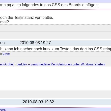
kann pq auch folgendes in das CSS des Boards einfügen:
och die Testinstanz von battie.
t mal?
gon
2010-08-03 19:27
cht kann ich nacher noch kurz zum Testen das dort ins CSS rein
in
Gwen
rl-Artikel
·
perldev – verschiedene Perl-Versionen unter Windows starten
2010-08-03 19:32
gon