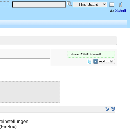
Schrift
[thread]13406[/thread]
einstellungen
(Firefox).