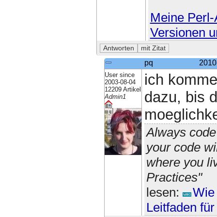
Meine Perl-A
Versionen u
pq
2010
User since
ich komme
2003-08-04
12209 Artikel
dazu, bis 
Admin1
moeglichkei
Always code 
your code wi
where you li
Practices"
lesen:
Wie 
Leitfaden fü