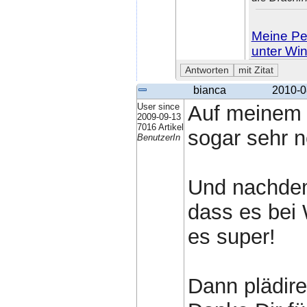
Meine Per
unter Wi
bianca
2010-0
User since
Auf meinem V
2009-09-13
7016 Artikel
sogar sehr n
BenutzerIn
Und nachdem
dass es bei 
es super!
Dann plädire