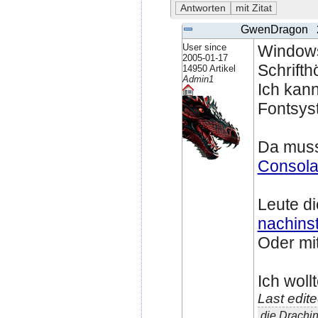
GwenDragon
User since
Windows 
2005-01-17
Schrifth
14950 Artikel
Admin1
Ich kan
Fontsyst
Da muss 
Consol
Leute d
nachinst
Oder mi
Ich woll
Last edit
die Drachi