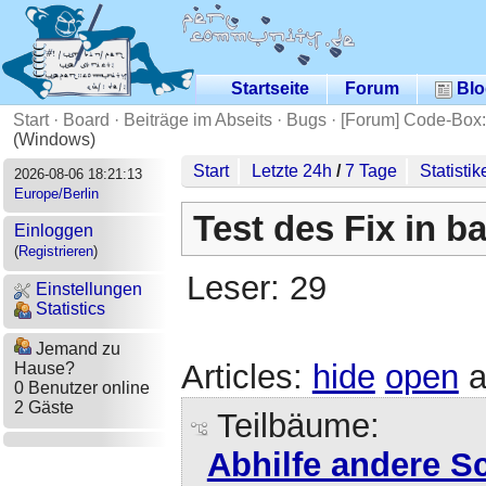
Startseite
Forum
Blo
Start
·
Board
·
Beiträge im Abseits
·
Bugs
·
[Forum] Code-Box:
(Windows)
Start
Letzte 24h
/
7 Tage
Statistik
2026-08-06 18:21:13
Europe/Berlin
Test des Fix in b
Einloggen
(
Registrieren
)
Leser: 29
Einstellungen
Statistics
Jemand zu
Articles:
hide
open
a
Hause?
0 Benutzer online
2 Gäste
Teilbäume:
Abhilfe andere S