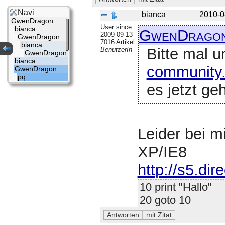
Navi
bianca
2010-0
GwenDragon
User since
bianca
GwenDrago
2009-09-13
GwenDragon
7016 Artikel
bianca
Bitte mal u
BenutzerIn
GwenDragon
bianca
community.
GwenDragon
pq
es jetzt geh
Leider bei mi
XP/IE8
http://s5.di
10 print "Hallo"
20 goto 10