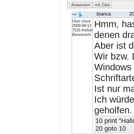
bianca
20
User since
Hmm, hast
2009-09-13
7016 Artikel
denen dra
BenutzerIn
Aber ist 
Wir bzw. 
Windows 
Schriftar
Ist nur m
Ich würde
geholfen.
10 print "Hall
20 goto 10