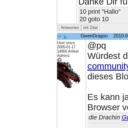
Danke Dir fü
10 print "Hallo"
20 goto 10
GwenDragon
2010-0
User since
@pq
2005-01-17
14950 Artikel
Würdest d
Admin1
community
dieses Bl
Es kann ja
Browser v
die Drachin
G