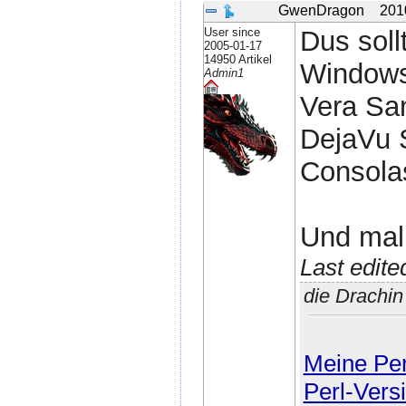
GwenDragon
201
User since
Dus soll
2005-01-17
14950 Artikel
Windows 
Admin1
Vera Sa
DejaVu 
Consola
Und mal
Last edit
die Drachi
Meine Perl
Perl-Vers