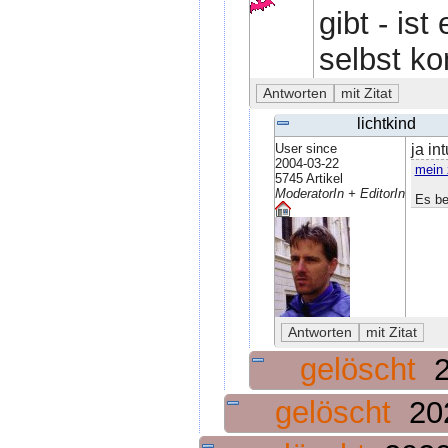
gibt - is
selbst kom
lichtkind
User since
ja in
2004-03-22
mein 
5745 Artikel
ModeratorIn + EditorIn
Es be
gelöscht
gelöscht
20