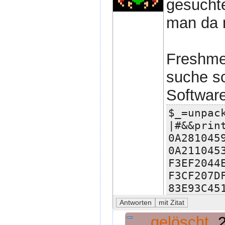
gesuchte
man da n
Freshme
suche sc
Software
$_=unpac
|#&&prin
0A281045
0A211045
F3EF2044
F3CF207D
83E93C45
gelöscht