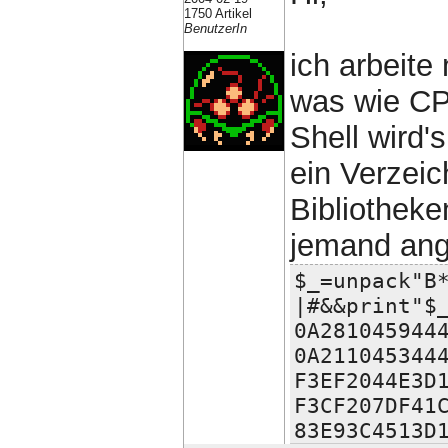
1750 Artikel
BenutzerIn
ich arbeite
was wie CP
Shell wird'
ein Verzeic
Bibliothek
jemand ang
$_=unpack"B
|#&&print"$
0A281045944
0A211045344
F3EF2044E3D
F3CF207DF41
83E93C4513D