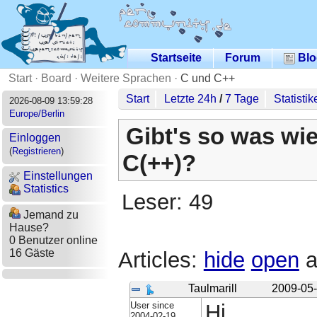
Startseite
Forum
Blo
Start
·
Board
·
Weitere Sprachen
·
C und C++
Start
Letzte 24h
/
7 Tage
Statistik
2026-08-09 13:59:28
Europe/Berlin
Gibt's so was wi
Einloggen
(
Registrieren
)
C(++)?
Einstellungen
Statistics
Leser: 49
Jemand zu
Hause?
0 Benutzer online
16 Gäste
Articles:
hide
open
a
Taulmarill
2009-05-
User since
Hi,
2004-02-19