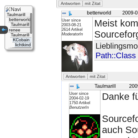
Navi
betterworld
2009-0
Taulmarill
betterworld
User since
Meist kom
Taulmarill
2003-08-21
2614 Artikel
renee
Sourceforg
ModeratorIn
Taulmarill
KCobain
Lieblingsmo
lichtkind
Path::Class
Taulmarill
200
User since
Danke fü
2004-02-19
1750 Artikel
BenutzerIn
Sourcefo
auch So