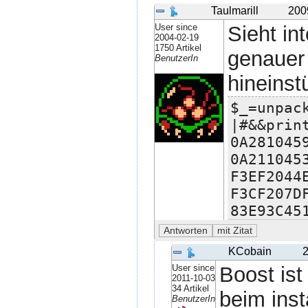
Taulmarill
200
User since
Sieht in
2004-02-19
1750 Artikel
genauer
BenutzerIn
hineinst
$_=unpac
|#&&prin
0A281045
0A211045
F3EF2044
F3CF207D
83E93C45
KCobain
2
User since
Boost ist
2011-10-03
34 Artikel
beim inst
BenutzerIn