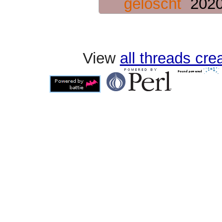
gelöscht
2020
View
all threads cr