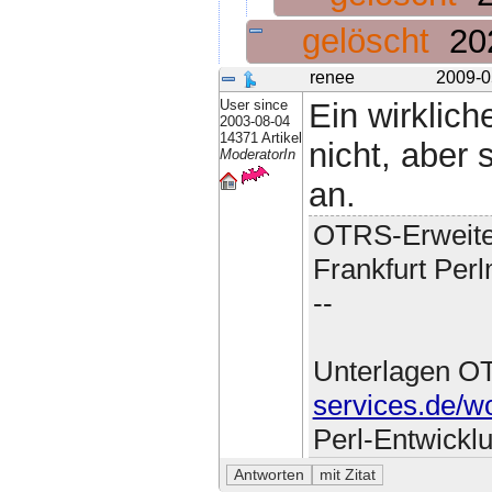
gelöscht
20
renee
2009-0
User since
Ein wirklic
2003-08-04
14371 Artikel
nicht, aber
ModeratorIn
an.
OTRS-Erweite
Frankfurt Per
--
Unterlagen O
services.de/w
Perl-Entwickl