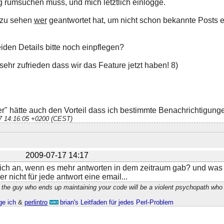
tig rumsuchen muss, und mich letztlich einlogge.
 zu sehen
wer
geantwortet hat, um nicht schon bekannte Posts 
den Details bitte noch einpflegen?
sehr zufrieden dass wir das Feature jetzt haben! 8)
" hätte auch den Vorteil dass ich bestimmte Benachrichtigungen
17 14:16:05 +0200 (CEST)
2009-07-17 14:17
ich an, wenn es mehr antworten in dem zeitraum gab? und was 
her nicht für jede antwort eine email...
 the guy who ends up maintaining your code will be a violent psychopath who
ge ich
&
perlintro
brian's Leitfaden für jedes Perl-Problem