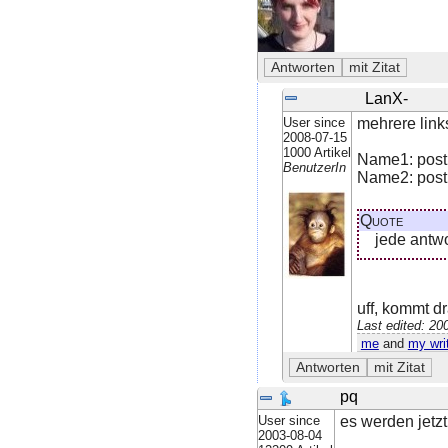
LanX-
User since
mehrere links
2008-07-15
1000 Artikel
Name1: post
BenutzerIn
Name2: post
Quote
jede antwo
uff, kommt d
Last edited: 2
me
and
my wri
pq
User since
es werden jetz
2003-08-04