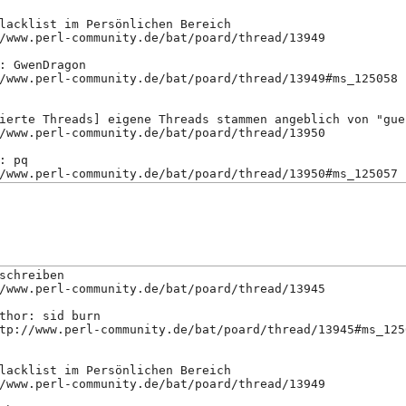
lacklist im Persönlichen Bereich
/www.perl-community.de/bat/poard/thread/13949
: GwenDragon
/www.perl-community.de/bat/poard/thread/13949#ms_125058
ierte Threads] eigene Threads stammen angeblich von "gue
/www.perl-community.de/bat/poard/thread/13950
: pq
/www.perl-community.de/bat/poard/thread/13950#ms_125057
schreiben
/www.perl-community.de/bat/poard/thread/13945
thor: sid burn
tp://www.perl-community.de/bat/poard/thread/13945#ms_125
lacklist im Persönlichen Bereich
/www.perl-community.de/bat/poard/thread/13949