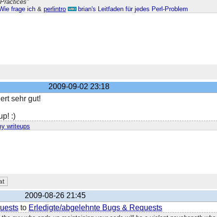
 Practices"
Wie frage ich
&
perlintro
brian's Leitfaden für jedes Perl-Problem
2009-09-02 23:18
ert sehr gut!
p! :)
y writeups
2009-08-26 21:45
uests
to
Erledigte/abgelehnte Bugs & Requests