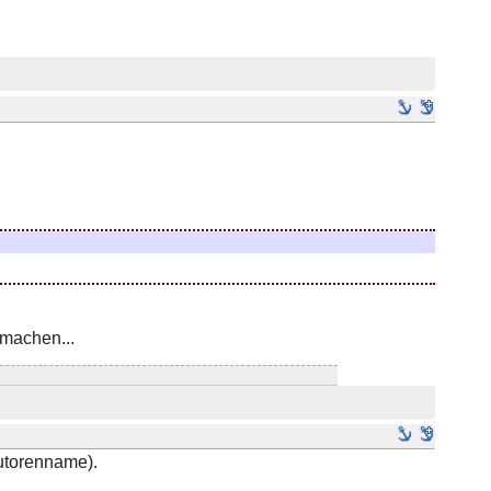
 machen...
autorenname).