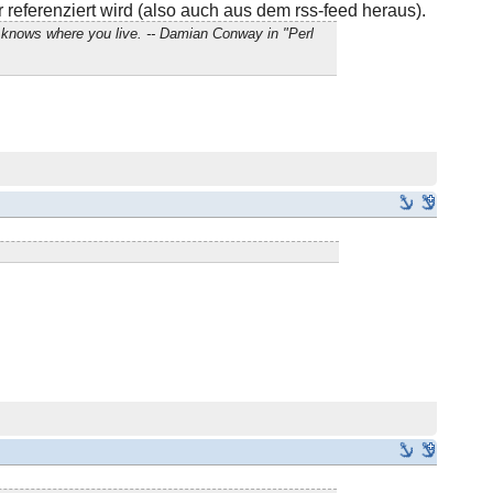
referenziert wird (also auch aus dem rss-feed heraus).
 knows where you live. -- Damian Conway in "Perl