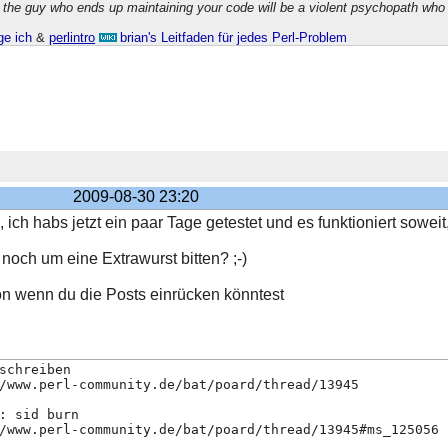
 the guy who ends up maintaining your code will be a violent psychopath who
ge ich
&
perlintro
brian's Leitfaden für jedes Perl-Problem
2009-08-30 23:20
ich habs jetzt ein paar Tage getestet und es funktioniert soweit,
 noch um eine Extrawurst bitten? ;-)
hön wenn du die Posts einrücken könntest
schreiben
/www.perl-community.de/bat/poard/thread/13945
: sid burn
/www.perl-community.de/bat/poard/thread/13945#ms_125056