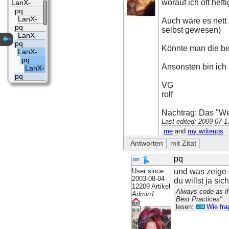
worauf ich oft hef
LanX-
pq
LanX-
Auch wäre es nett
pq
selbst gewesen)
LanX-
pq
Könnte man die bei
LanX-
pq
Ansonsten bin ich 
LanX-
pq
VG
rolf
Nachtrag: Das "Wer
Last edited: 2009-07-
me
and
my writeups
pq
User since
und was zeige 
2003-08-04
du willst ja sic
12209 Artikel
Always code as if
Admin1
Best Practices"
lesen:
Wie fra