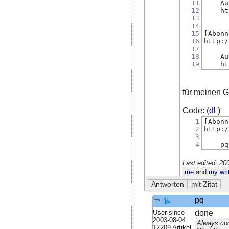
11
    Au
12
    ht
13
14
15
[Abonn
16
http:/
17
18
    Au
19
    ht
für meinen G
Code: (
dl
)
1
[Abonn
2
http:/
3
4
    pq
Last edited: 2
me
and
my wri
pq
User since
done
2003-08-04
Always cod
12209 Artikel