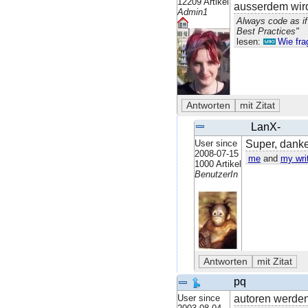
12209 Artikel
ausserdem wird 
Admin1
Always code as if
Best Practices"
lesen:
Wie fra
LanX-
User since
Super, danke
2008-07-15
me
and
my wri
1000 Artikel
BenutzerIn
pq
User since
autoren werden 