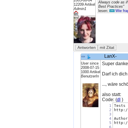
2003-08-04
Always code as if
12209 Artikel
Best Practices"
Admin1
lesen:
Wie fra
LanX-
User since
Super danke, 
2008-07-15
1000 Artikel
Darf ich dich
BenutzerIn
..., wäre sc
also statt:
Code: (
dl
)
1
Tests 
2
http:/
3
4
Author
5
http:/
6