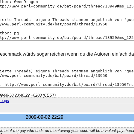
thor: GwenDragon
tp://www.perl-community.de/bat/poard/thread/13949#ms_125
ierte Threads] eigene Threads stammen angeblich von "gue
/www.perl-community.de/bat/poard/thread/13950
thor: pq
tp://www.perl-community.de/bat/poard/thread/13950#ms_125
eschmack würds sogar reichen wenn du die Autoren einfach dav
ierte Threads] eigene Threads stammen angeblich von "gue
/www.perl-community.de/bat/poard/thread/13950
: http://www.perl-community.de/bat/poard/thread/13950#ms
009-08-30 23:40:22 +0200 (CEST)
teups
2009-09-02 22:29
e as if the guy who ends up maintaining your code will be a violent psychop