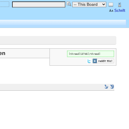
Schrift
ben
[thread]13746[/thread]