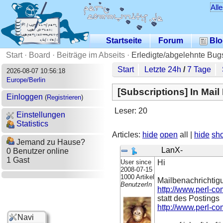
All
Startseite
Forum
Blo
Start
·
Board
·
Beiträge im Abseits
·
Erledigte/abgelehnte Bug
Start
Letzte 24h
/
7 Tage
2026-08-07 10:56:18
Europe/Berlin
[Subscriptions] In Mai
Einloggen
(
Registrieren
)
Leser: 20
Einstellungen
Statistics
Articles:
hide
open
all |
hide
sh
Jemand zu Hause?
LanX-
0 Benutzer online
1 Gast
User since
Hi
2008-07-15
1000 Artikel
Mailbenachrichtig
BenutzerIn
http://www.perl-co
statt des Postings
http://www.perl-co
Navi