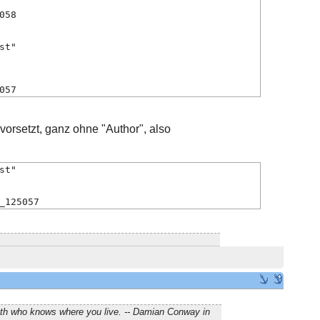
058
st"
057
orsetzt, ganz ohne "Author", also
st"
_125057
ath who knows where you live. -- Damian Conway in