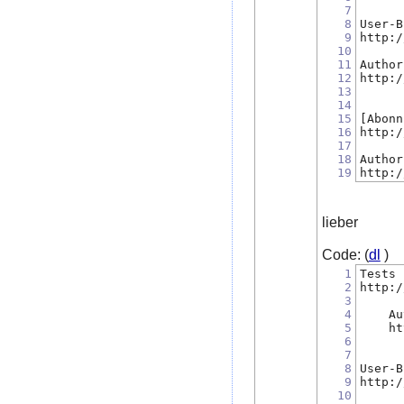
7
8
User-B
9
http:/
10
11
Author
12
http:/
13
14
15
[Abonn
16
http:/
17
18
Author
19
http:/
lieber
Code: (
dl
)
1
Tests 
2
http:/
3
4
    Au
5
    ht
6
7
8
User-B
9
http:/
10