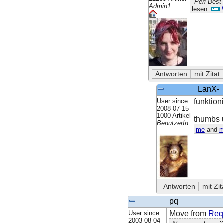
"Perl Best
Admin1
lesen:
LanX-
User since
funktioni
2008-07-15
1000 Artikel
thumbs u
BenutzerIn
me
and
m
pq
User since
Move from
Req
2003-08-04