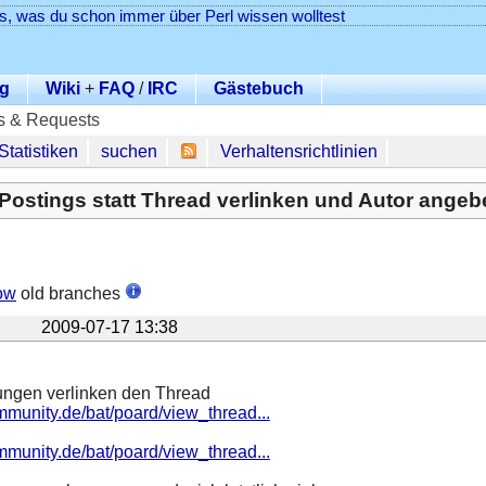
es, was du schon immer über Perl wissen wolltest
g
Wiki
+
FAQ
/
IRC
Gästebuch
s & Requests
Statistiken
suchen
Verhaltensrichtlinien
l Postings statt Thread verlinken und Autor ange
ow
old branches
2009-07-17 13:38
ungen verlinken den Thread
mmunity.de/bat/poard/view_thread...
mmunity.de/bat/poard/view_thread...