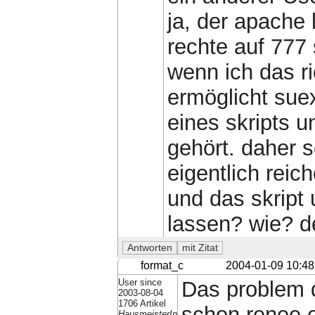
ja, der apache 
rechte auf 777
wenn ich das r
ermöglicht sue
eines skripts 
gehört. daher s
eigentlich reic
und das skript
lassen? wie? d
format_c
2004-01-09 10:48
User since
Das problem d
2003-08-04
1706 Artikel
schon renee 
HausmeisterIn