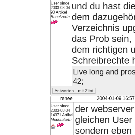
User since
und du hast die
2003-08-04
93 Artikel
dem dazugehöri
BenutzerIn
Verzeichnis upg
das Prob sein, 
dem richtigen 
Schreibrechte 
Live long and pros
42;
renee
2004-01-09 16:57
User since
der webserver 
2003-08-04
14371 Artikel
gleichen User 
ModeratorIn
sondern eben e