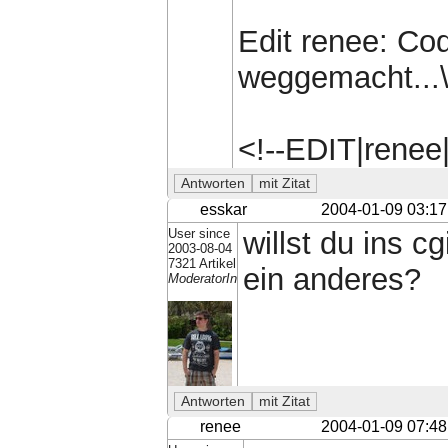
Edit renee: Co
weggemacht...\
<!--EDIT|renee
esskar
2004-01-09 03:17
User since
willst du ins c
2003-08-04
7321 Artikel
ein anderes?
ModeratorIn
renee
2004-01-09 07:48