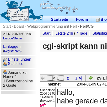
Startseite
Forum
Blo
Start
·
Board
·
Webprogrammierung mit Perl
·
Perl/CGI
Start
Letzte 24h
/
7 Tage
Statistik
2026-08-07 09:31:04
Europe/Berlin
cgi-skript kann n
Einloggen
(
Registrieren
)
Einstellungen
Statistics
Jemand zu
Hause?
|< 1
2
3 >|
29 Ei
1 Benutzer online
habinet
2004-01-09 02:41
2 Gäste
User since
hallo,
2004-01-09
14 Artikel
habe gerade da
BenutzerIn