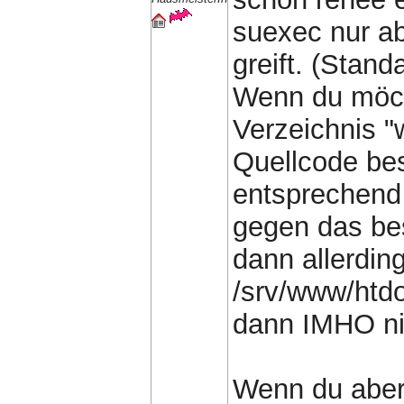
suexec nur a
greift. (Stan
Wenn du möch
Verzeichnis "
Quellcode bes
entsprechend
gegen das be
dann allerdin
/srv/www/htdo
dann IMHO ni
Wenn du aber 