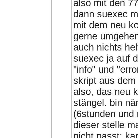
also mit den 77
dann suexec me
mit dem neu ko
gerne umgehen.
auch nichts hel
suexec ja auf d
"info" und "err
skript aus dem 
also, das neu k
stängel. bin n
(6stunden und m
dieser stelle 
nicht passt: ka