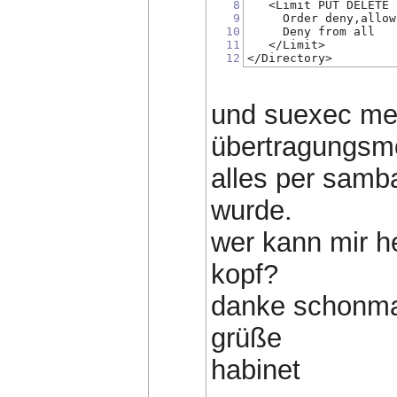
8
   <Limit PUT DELETE 
9
     Order deny,allow
10
     Deny from all
11
   </Limit>
12
</Directory>
und suexec mec
übertragungsmo
alles per samb
wurde.
wer kann mir he
kopf?
danke schonmal 
grüße
habinet