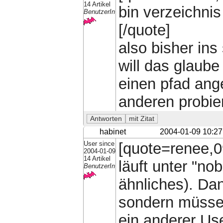
14 Artikel
bin verzeichnis
BenutzerIn
[/quote]
also bisher ins
will das glaube
einen pfad ang
anderen probier
habinet
2004-01-09 10:27
User since
[quote=renee,0
2004-01-09
14 Artikel
läuft unter "n
BenutzerIn
ähnliches). Dan
sondern müssen
ein anderer Use