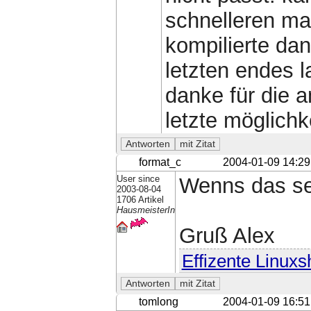
schnelleren ma
kompilierte da
letzten endes l
danke für die a
letzte möglichke
format_c
2004-01-09 14:29
User since
Wenns das sel
2003-08-04
1706 Artikel
HausmeisterIn
Gruß Alex
Effizente Linuxs
tomlong
2004-01-09 16:51