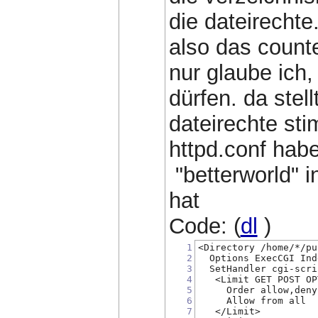
die dateirechte
also das counte
nur glaube ich,
dürfen. da stell
dateirechte st
httpd.conf hab
"betterworld" 
hat
Code: (
dl
)
1
<Directory /home/*/pu
2
  Options ExecCGI Ind
3
  SetHandler cgi-scri
4
   <Limit GET POST OP
5
     Order allow,deny
6
     Allow from all
7
   </Limit>