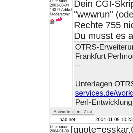
User since
Dein CGI-Skrip
2003-08-04
14371 Artikel
"wwwrun" (ode
ModeratorIn
Rechte 755 ni
Du musst es al
OTRS-Erweiteru
Frankfurt Perlmo
--
Unterlagen OTR
services.de/work
Perl-Entwicklung
habinet
2004-01-09 10:23
User since
[quote=esskar,0
2004-01-09