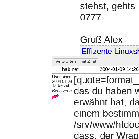
stehst, gehts
0777.
Gruß Alex
Effizente Linuxs
habinet
2004-01-09 14:20
User since
[quote=format_
2004-01-09
14 Artikel
das du haben w
BenutzerIn
erwähnt hat, d
einem bestimmt
/srv/www/htdoc
dass, der Wrap