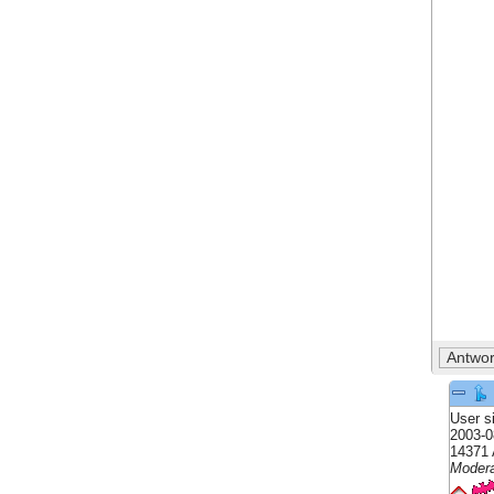
User s
2003-0
14371 
Modera