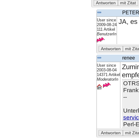
PETER
User since
JA, es 
2009-08-24
111 Artikel
BenutzerIn
renee
User since
Zumin
2003-08-04
empfe
14371 Artikel
ModeratorIn
OTRS-
Frank
--
Unter
servi
Perl-