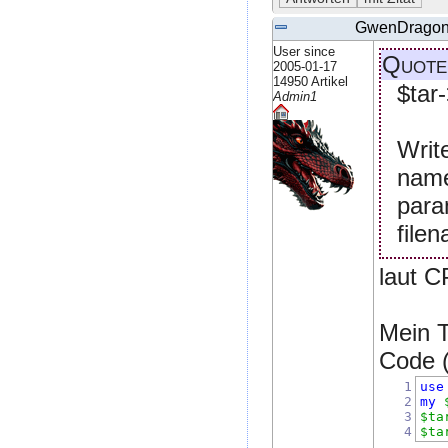
GwenDrago
User since
Quote
2005-01-17
14950 Artikel
$tar-
Admin1
Writ
name
param
filen
laut C
Mein T
Code (
1
use
2
my
3
$ta
4
$ta