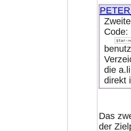
PETER
Zweite
Code: 
$tar->
benutz
Verzei
die a.l
direkt
Das zwei
der Zie