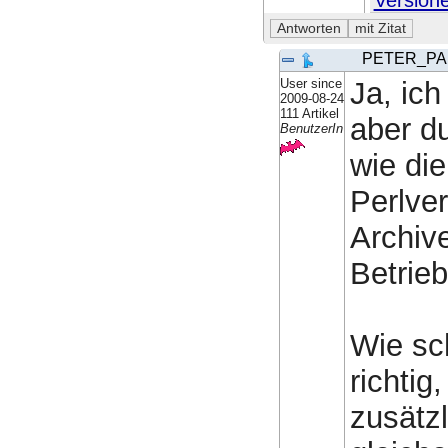
Version
PETER_PA
User since
Ja, ic
2009-08-24
111 Artikel
aber d
BenutzerIn
wie die
Perlver
Archive
Betrie
Wie sch
richtig
zusätzl