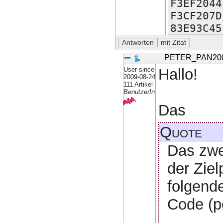
F3EF2044
F3CF207D
83E93C45
PETER_PAN20
User since
Hallo!
2009-08-24
111 Artikel
BenutzerIn
Das
Quote
Das zwei
der Zie
folgend
Code (pe