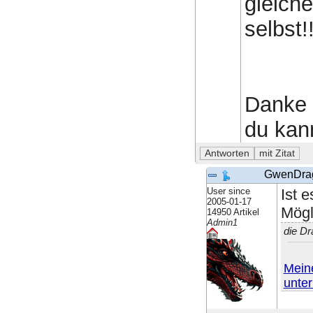
gleich
selbst!
Danke f
du kann
GwenDra
User since
Ist 
2005-01-17
Mögl
14950 Artikel
Admin1
die D
Meine
unte