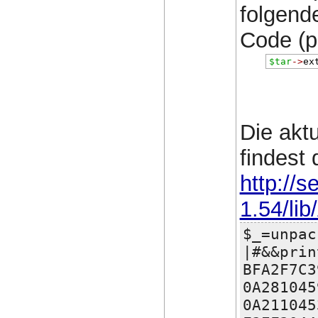
folgend
Code (pe
$tar
->
ex
Die akt
findest 
http://
1.54/lib
$_=unpac
|#&&prin
BFA2F7C3
0A281045
0A211045