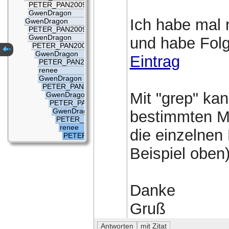
PETER_PAN2009
GwenDragon
Ich habe mal 
GwenDragon
PETER_PAN2009
GwenDragon
und habe Fol
PETER_PAN2009
GwenDragon
Eintrag
PETER_PAN2009
renee
GwenDragon
PETER_PAN2009
Mit "grep" kan
GwenDragon
PETER_PAN2009
GwenDragon
bestimmten Mu
PETER_PAN2009
renee
die einzelnen
PETER_PAN2009
Beispiel oben
Danke
Gruß