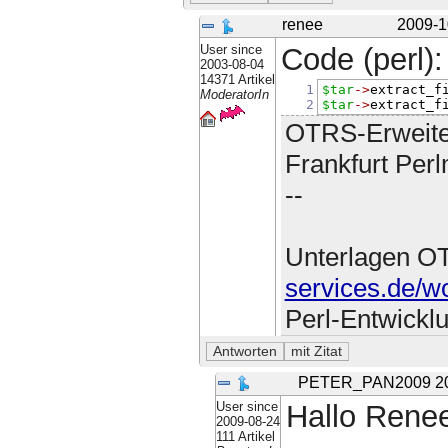
renee
2009-1
User since
Code (perl):
2003-08-04
14371 Artikel
1
$tar
->
extract_f
ModeratorIn
2
$tar
->
extract_f
OTRS-Erweite
Frankfurt Per
--
Unterlagen O
services.de/w
Perl-Entwickl
PETER_PAN2009
2
User since
Hallo Rene
2009-08-24
111 Artikel