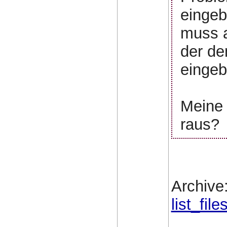
eingebe
muss a
der de
eingeb
Meine 
raus?
Archive:
list_files