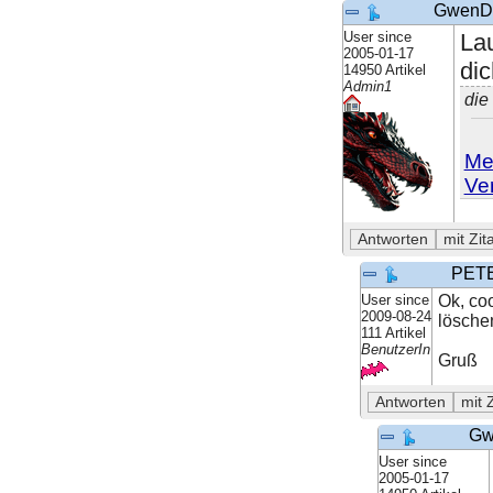
GwenD
User since
La
2005-01-17
dic
14950 Artikel
Admin1
die
Mei
Ve
PET
User since
Ok, coo
2009-08-24
lösche
111 Artikel
BenutzerIn
Gruß
Gw
User since
2005-01-17