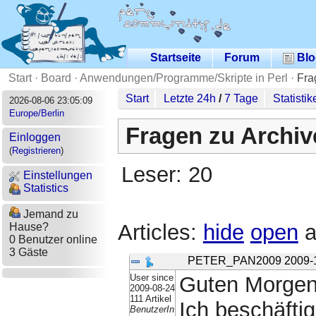
Startseite
Forum
Blo
Start
·
Board
·
Anwendungen/Programme/Skripte in Perl
·
Fra
Start
Letzte 24h
/
7 Tage
Statistik
2026-08-06 23:05:09
Europe/Berlin
Fragen zu Archiv
Einloggen
(
Registrieren
)
Leser: 20
Einstellungen
Statistics
Jemand zu
Articles:
hide
open
a
Hause?
0 Benutzer online
3 Gäste
PETER_PAN2009
2009-
User since
Guten Morgen
2009-08-24
111 Artikel
Ich beschäfti
BenutzerIn