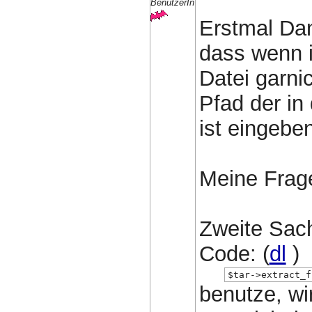
BenutzerIn
Erstmal Dan
dass wenn ic
Datei garni
Pfad der in
ist eingebe
Meine Frage
Zweite Sac
Code: (
dl
)
$tar->extract_f
benutze, wir