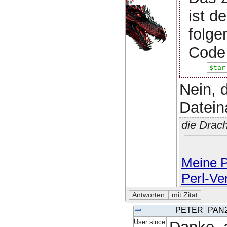
ist d
folg
Code 
$tar
Nein, 
Datein
die Drac
Meine P
Perl-Ve
PETER_PAN
User since