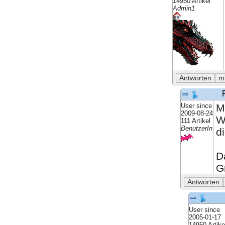
14950 Artikel
Admin1
User since
Mi
2009-08-24
W
111 Artikel
BenutzerIn
d
D
G
User since
2005-01-17
14950 Artike