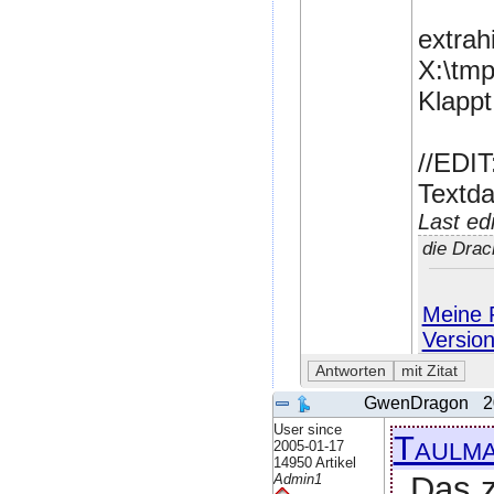
extrah
X:\tmp
Klappt
//EDIT
Textda
Last ed
die Dra
Meine P
Versio
GwenDragon
2
User since
Taulma
2005-01-17
14950 Artikel
Das z
Admin1