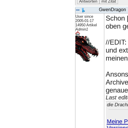
GwenDragon
User since
Schon [
2005-01-17
oben g
14950 Artikel
Admin1
//EDIT:
und ext
meinen
Ansons
Archive
genaue
Last edi
die Drach
Meine Pe