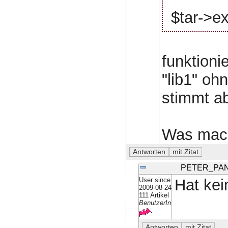
$tar->ext
funktionie
"lib1" oh
stimmt ab
Was mach
PETER_PAN
User since
Hat kei
2009-08-24
111 Artikel
BenutzerIn