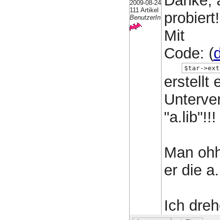
Danke, 
2009-08-24
111 Artikel
probiert!
BenutzerIn
Mit
Code: (
d
$tar->ext
erstellt
Unterve
"a.lib"!!!
Man ohh
er die a
Ich dreh