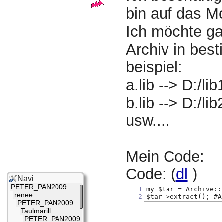
bin auf das M
Ich möchte ga
Archiv in bes
beispiel:
a.lib --> D:/lib
b.lib --> D:/lib
usw....
Mein Code:
Code: (
dl
)
Navi
PETER_PAN2009
1
my $tar = Archive::
renee
2
$tar->extract(); #A
PETER_PAN2009
Taulmarill
PETER_PAN2009