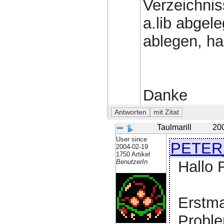
Verzeichniss
a.lib abgeleg
ablegen, ha
Danke
Taulmarill
20
User since
PETER
2004-02-19
1750 Artikel
Hallo 
BenutzerIn
Erstma
Proble